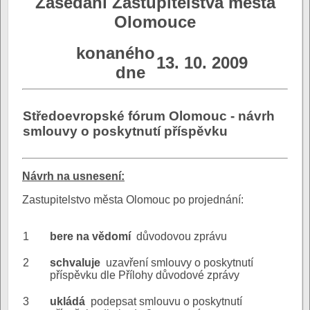
Zasedání Zastupitelstva města
Olomouce
konaného
13. 10. 2009
dne
Středoevropské fórum Olomouc - návrh
smlouvy o poskytnutí příspěvku
N
ávrh na usnesení:
Zastupitelstvo města Olomouc po projednání:
1
bere na vědomí
důvodovou zprávu
2
schvaluje
uzavření smlouvy o poskytnutí
příspěvku dle Přílohy důvodové zprávy
3
ukládá
podepsat smlouvu o poskytnutí