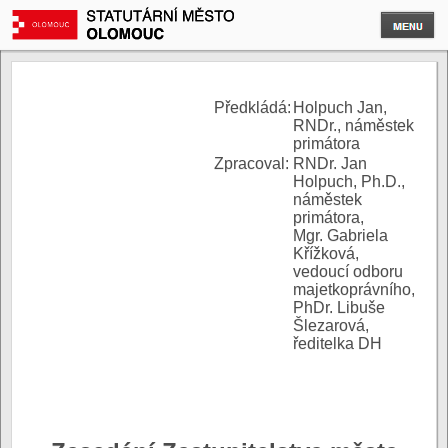
P
ředkládá:
Holpuch Jan,
RNDr., náměstek
primátora
Zpracoval:
RNDr. Jan
Holpuch, Ph.D.,
náměstek
primátora,
Mgr. Gabriela
Křížková,
vedoucí odboru
majetkoprávního,
PhDr. Libuše
Šlezarová,
ředitelka DH