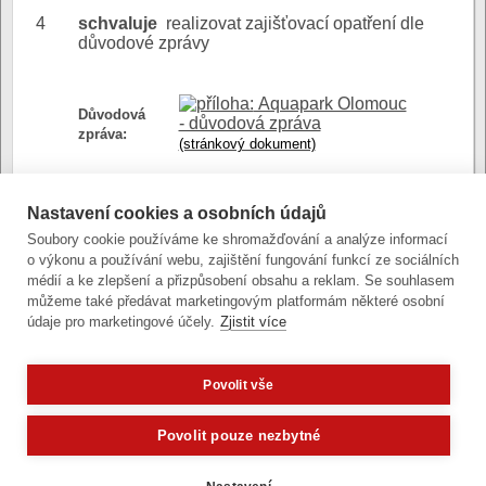
4
schvaluje
realizovat zajišťovací opatření dle
důvodové zprávy
Aquapark Olomouc
Důvodová
- důvodová zpráva
zpráva:
(stránkový dokument)
Aquapark Olomouc
Nastavení cookies a osobních údajů
- příloha č. 1
Přílohy:
Soubory cookie používáme ke shromažďování a analýze informací
(tabulkový dokument)
o výkonu a používání webu, zajištění fungování funkcí ze sociálních
Aquapark Olomouc
médií a ke zlepšení a přizpůsobení obsahu a reklam. Se souhlasem
- příloha č. 2
můžeme také předávat marketingovým platformám některé osobní
(stránkový dokument)
údaje pro marketingové účely.
Zjistit více
Povolit vše
Zobrazit verzi pro počítač
Potřebujete poradit?
Zeptejte se
Povolit pouze nezbytné
Články a fotografie lze kopírovat jen se svolením provozovatele
vývoj
|
správa obsahu
| design:
Rency