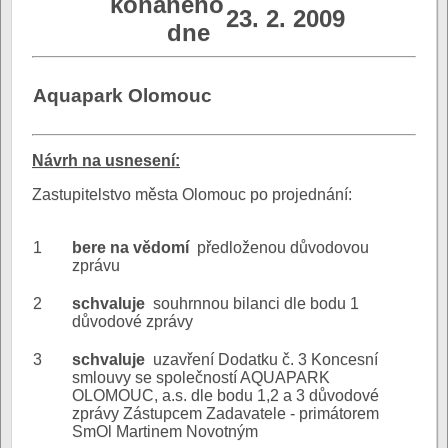
konaného
23. 2. 2009
dne
Aquapark Olomouc
N
ávrh na usnesení:
Zastupitelstvo města Olomouc po projednání:
1
bere na vědomí
předloženou důvodovou
zprávu
2
schvaluje
souhrnnou bilanci dle bodu 1
důvodové zprávy
3
schvaluje
uzavření Dodatku č. 3 Koncesní
smlouvy se společností AQUAPARK
OLOMOUC, a.s. dle bodu 1,2 a 3 důvodové
zprávy Zástupcem Zadavatele - primátorem
SmOl Martinem Novotným