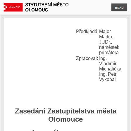
P
ředkládá:
Major
Martin,
JUDr.,
náměstek
primátora
Zpracoval:
Ing.
Vladimír
Michalička
Ing. Petr
Vykopal
Zasedání Zastupitelstva města
Olomouce