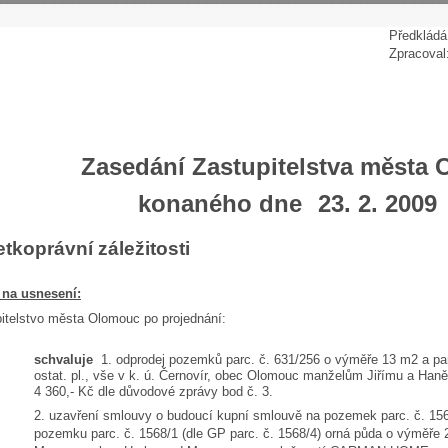
P
ředkládá
Zpracoval
Zasedání Zastupitelstva města
konaného dne
23. 2. 2009
tkoprávní záležitosti
 na usnesení:
itelstvo města Olomouc po projednání:
schvaluje
1. odprodej pozemků parc. č. 631/256 o výměře 13 m2 a pa
ostat. pl., vše v k. ú. Černovír, obec Olomouc manželům Jiřímu a Ha
4 360,- Kč dle důvodové zprávy bod č. 3.
2. uzavření smlouvy o budoucí kupní smlouvě na pozemek parc. č. 156
pozemku parc. č. 1568/1 (dle GP parc. č. 1568/4) orná půda o výměře 