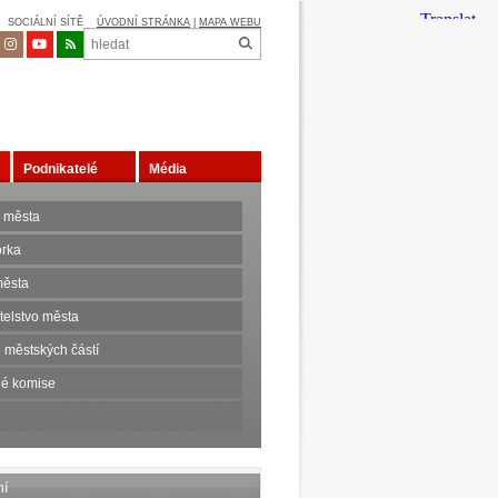
SOCIÁLNÍ SÍTĚ
ÚVODNÍ STRÁNKA
|
MAPA WEBU
Podnikatelé
Média
 města
orka
ěsta
telstvo města
 městských částí
é komise
ní