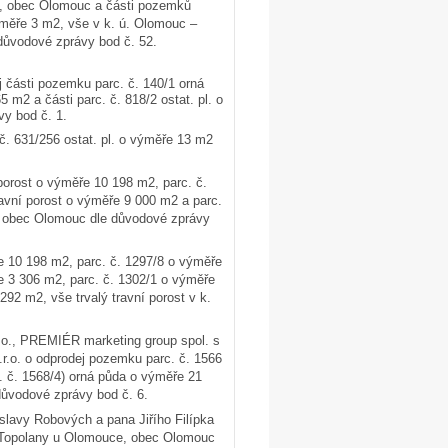
ce, obec Olomouc a části pozemků
výměře 3 m2, vše v k. ú. Olomouc –
důvodové zprávy bod č. 52.
 části pozemku parc. č. 140/1 orná
m2 a části parc. č. 818/2 ostat. pl. o
y bod č. 1.
. 631/256 ostat. pl. o výměře 13 m2
porost o výměře 10 198 m2, parc. č.
travní porost o výměře 9 000 m2 a parc.
n, obec Olomouc dle důvodové zprávy
e 10 198 m2, parc. č. 1297/8 o výměře
e 3 306 m2, parc. č. 1302/1 o výměře
92 m2, vše trvalý travní porost v k.
.o., PREMIÉR marketing group spol. s
.o. o odprodej pozemku parc. č. 1566
. č. 1568/4) orná půda o výměře 21
ůvodové zprávy bod č. 6.
lavy Robových a pana Jiřího Filípka
. Topolany u Olomouce, obec Olomouc