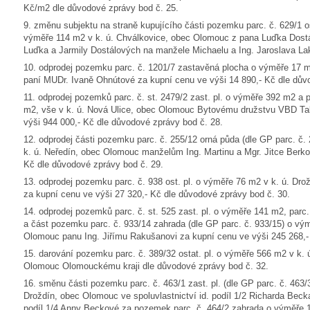
Kč/m2 dle důvodové zprávy bod č. 25.
9. změnu subjektu na straně kupujícího části pozemku parc. č. 629/1 ost
výměře 114 m2 v k. ú. Chválkovice, obec Olomouc z pana Luďka Dost
Luďka a Jarmily Dostálových na manžele Michaelu a Ing. Jaroslava La
10. odprodej pozemku parc. č. 1201/7 zastavěná plocha o výměře 17 m
paní MUDr. Ivaně Ohnútové za kupní cenu ve výši 14 890,- Kč dle dův
11. odprodej pozemků parc. č. st. 2479/2 zast. pl. o výměře 392 m2 a p
m2, vše v k. ú. Nová Ulice, obec Olomouc Bytovému družstvu VBD Tab
výši 944 000,- Kč dle důvodové zprávy bod č. 28.
12. odprodej části pozemku parc. č. 255/12 orná půda (dle GP parc. č
k. ú. Neředín, obec Olomouc manželům Ing. Martinu a Mgr. Jitce Berk
Kč dle důvodové zprávy bod č. 29.
13. odprodej pozemku parc. č. 938 ost. pl. o výměře 76 m2 v k. ú. Dr
za kupní cenu ve výši 27 320,- Kč dle důvodové zprávy bod č. 30.
14. odprodej pozemků parc. č. st. 525 zast. pl. o výměře 141 m2, parc
a část pozemku parc. č. 933/14 zahrada (dle GP parc. č. 933/15) o vý
Olomouc panu Ing. Jiřímu Rakušanovi za kupní cenu ve výši 245 268,-
15. darování pozemku parc. č. 389/32 ostat. pl. o výměře 566 m2 v k.
Olomouc Olomouckému kraji dle důvodové zprávy bod č. 32.
16. směnu části pozemku parc. č. 463/1 zast. pl. (dle GP parc. č. 463/3
Droždín, obec Olomouc ve spoluvlastnictví id. podíl 1/2 Richarda Becka
podíl 1/4 Anny Beckové za pozemek parc. č. 464/2 zahrada o výměře 