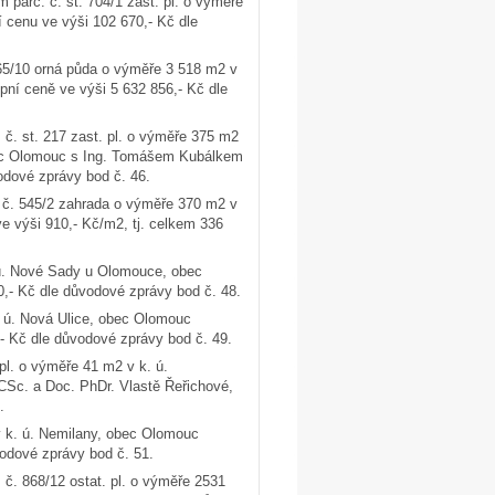
parc. č. st. 704/1 zast. pl. o výměře
 cenu ve výši 102 670,- Kč dle
65/10 orná půda o výměře 3 518 m2 v
pní ceně ve výši 5 632 856,- Kč dle
č. st. 217 zast. pl. o výměře 375 m2
 obec Olomouc s Ing. Tomášem Kubálkem
odové zprávy bod č. 46.
 č. 545/2 zahrada o výměře 370 m2 v
 výši 910,- Kč/m2, tj. celkem 336
. ú. Nové Sady u Olomouce, obec
,- Kč dle důvodové zprávy bod č. 48.
. ú. Nová Ulice, obec Olomouc
 Kč dle důvodové zprávy bod č. 49.
 pl. o výměře 41 m2 v k. ú.
Sc. a Doc. PhDr. Vlastě Řeřichové,
.
v k. ú. Nemilany, obec Olomouc
odové zprávy bod č. 51.
č. 868/12 ostat. pl. o výměře 2531