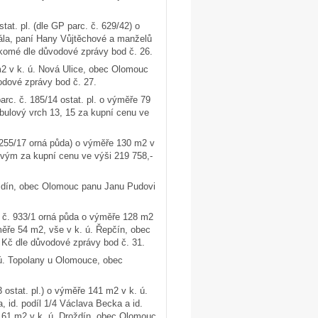
at. pl. (dle GP parc. č. 629/42) o
ála, paní Hany Vůjtěchové a manželů
komé dle důvodové zprávy bod č. 26.
2 v k. ú. Nová Ulice, obec Olomouc
odové zprávy bod č. 27.
arc. č. 185/14 ostat. pl. o výměře 79
ulový vrch 13, 15 za kupní cenu ve
. 255/17 orná půda) o výměře 130 m2 v
ovým za kupní cenu ve výši 219 758,-
oždín, obec Olomouc panu Janu Pudovi
. č. 933/1 orná půda o výměře 128 m2
měře 54 m2, vše v k. ú. Řepčín, obec
 Kč dle důvodové zprávy bod č. 31.
 ú. Topolany u Olomouce, obec
 ostat. pl.) o výměře 141 m2 v k. ú.
, id. podíl 1/4 Václava Becka a id.
161 m2 v k. ú. Droždín, obec Olomouc