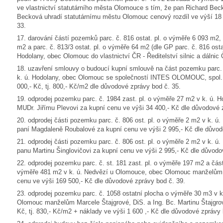
ve vlastnictví statutárního města Olomouce s tím, že pan Richard Be
Becková uhradí statutárnímu městu Olomouc cenový rozdíl ve výší 18 
33.
17. darování částí pozemků parc. č. 816 ostat. pl. o výměře 6 093 m2, 
m2 a parc. č. 813/3 ostat. pl. o výměře 64 m2 (dle GP parc. č. 816 osta
Hodolany, obec Olomouc do vlastnictví ČR - Ředitelství silnic a dálnic
18. uzavření smlouvy o budoucí kupní smlouvě na část pozemku parc. 
k. ú. Hodolany, obec Olomouc se společností INTES OLOMOUC, spol. s 
000,- Kč, tj. 800,- Kč/m2 dle důvodové zprávy bod č. 35.
19. odprodej pozemku parc. č. 1984 zast. pl. o výměře 27 m2 v k. ú.
MUDr. Jiřímu Plevovi za kupní cenu ve výši 34 400,- Kč dle důvodové 
20. odprodej části pozemku parc. č. 806 ost. pl. o výměře 2 m2 v k. 
paní Magdaleně Roubalové za kupní cenu ve výši 2 995,- Kč dle důvod
21. odprodej části pozemku parc. č. 806 ost. pl. o výměře 2 m2 v k. 
panu Martinu Šinglovičovi za kupní cenu ve výši 2 995,- Kč dle důvodo
22. odprodej pozemku parc. č. st. 181 zast. pl. o výměře 197 m2 a čás
výměře 481 m2 v k. ú. Nedvězí u Olomouce, obec Olomouc manželům 
cenu ve výši 169 500,- Kč dle důvodové zprávy bod č. 39.
23. odprodej pozemku parc. č. 1058 ostatní plocha o výměře 30 m3 v k
Olomouc manželům Marcele Štajgrové, DiS. a Ing. Bc. Martinu Štajgrov
Kč, tj. 830,- Kč/m2 + náklady ve výši 1 600 ,- Kč dle důvodové zprávy 