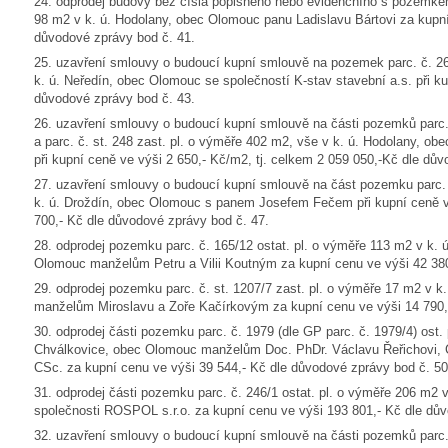
24. odprodej budovy bez čísla popisného nebo evidenčního s pozemkem 
98 m2 v k. ú. Hodolany, obec Olomouc panu Ladislavu Bártovi za kupní
důvodové zprávy bod č. 41.
25. uzavření smlouvy o budoucí kupní smlouvě na pozemek parc. č. 2
k. ú. Neředín, obec Olomouc se společností K-stav stavební a.s. při ku
důvodové zprávy bod č. 43.
26. uzavření smlouvy o budoucí kupní smlouvě na části pozemků parc. 
a parc. č. st. 248 zast. pl. o výměře 402 m2, vše v k. ú. Hodolany,
při kupní ceně ve výši 2 650,- Kč/m2, tj. celkem 2 059 050,-Kč dle dův
27. uzavření smlouvy o budoucí kupní smlouvě na část pozemku parc.
k. ú. Droždín, obec Olomouc s panem Josefem Fečem při kupní ceně ve
700,- Kč dle důvodové zprávy bod č. 47.
28. odprodej pozemku parc. č. 165/12 ostat. pl. o výměře 113 m2 v k
Olomouc manželům Petru a Vilii Koutným za kupní cenu ve výši 42 380
29. odprodej pozemku parc. č. st. 1207/7 zast. pl. o výměře 17 m2 v k
manželům Miroslavu a Zoře Kačírkovým za kupní cenu ve výši 14 790,-
30. odprodej části pozemku parc. č. 1979 (dle GP parc. č. 1979/4) ost.
Chválkovice, obec Olomouc manželům Doc. PhDr. Václavu Řeřichovi, C
CSc. za kupní cenu ve výši 39 544,- Kč dle důvodové zprávy bod č. 50
31. odprodej části pozemku parc. č. 246/1 ostat. pl. o výměře 206 m2 
společnosti ROSPOL s.r.o. za kupní cenu ve výši 193 801,- Kč dle dův
32. uzavření smlouvy o budoucí kupní smlouvě na části pozemků parc. 