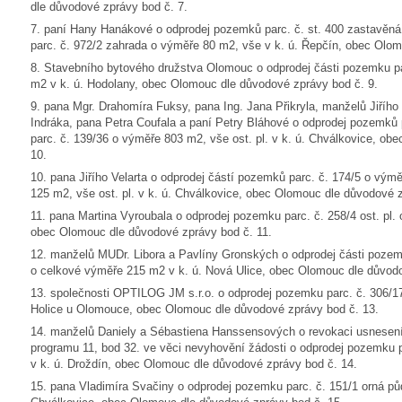
dle důvodové zprávy bod č. 7.
7. paní Hany Hanákové o odprodej pozemků parc. č. st. 400 zastavěná
parc. č. 972/2 zahrada o výměře 80 m2, vše v k. ú. Řepčín, obec Olom
8. Stavebního bytového družstva Olomouc o odprodej části pozemku par
m2 v k. ú. Hodolany, obec Olomouc dle důvodové zprávy bod č. 9.
9. pana Mgr. Drahomíra Fuksy, pana Ing. Jana Přikryla, manželů Jiřího 
Indráka, pana Petra Coufala a paní Petry Bláhové o odprodej pozemků
parc. č. 139/36 o výměře 803 m2, vše ost. pl. v k. ú. Chválkovice, o
10.
10. pana Jiřího Velarta o odprodej částí pozemků parc. č. 174/5 o vým
125 m2, vše ost. pl. v k. ú. Chválkovice, obec Olomouc dle důvodové z
11. pana Martina Vyroubala o odprodej pozemku parc. č. 258/4 ost. pl.
obec Olomouc dle důvodové zprávy bod č. 11.
12. manželů MUDr. Libora a Pavlíny Gronských o odprodej části pozemku
o celkové výměře 215 m2 v k. ú. Nová Ulice, obec Olomouc dle důvodo
13. společnosti OPTILOG JM s.r.o. o odprodej pozemku parc. č. 306/1
Holice u Olomouce, obec Olomouc dle důvodové zprávy bod č. 13.
14. manželů Daniely a Sébastiena Hanssensových o revokaci usnesen
programu 11, bod 32. ve věci nevyhovění žádosti o odprodej pozemku p
v k. ú. Droždín, obec Olomouc dle důvodové zprávy bod č. 14.
15. pana Vladimíra Svačiny o odprodej pozemku parc. č. 151/1 orná pů