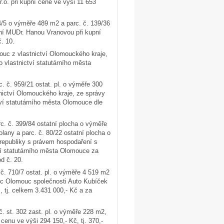
. při kupní ceně ve výši 11 653
/5 o výměře 489 m2 a parc. č. 139/36
aní MUDr. Hanou Vranovou při kupní
. 10.
mouc z vlastnictví Olomouckého kraje,
 vlastnictví statutárního města
 č. 959/21 ostat. pl. o výměře 300
ictví Olomouckého kraje, ze správy
tví statutárního města Olomouce dle
c. č. 399/84 ostatní plocha o výměře
lany a parc. č. 80/22 ostatní plocha o
republiky s právem hospodaření s
ví statutárního města Olomouce za
d č. 20.
 č. 710/7 ostat. pl. o výměře 4 519 m2
bec Olomouc společnosti Auto Kubíček
, tj. celkem 3.431 000,- Kč a za
. st. 302 zast. pl. o výměře 228 m2,
enu ve výši 294 150,- Kč, tj. 370,-