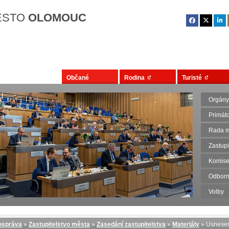
Přejít na hlavní obsah
ĚSTO
OLOMOUC
Občané
Rodina
Turisté
Orgány
Primát
Rada m
Zastupi
Komise
Odborn
Volby
správa
»
Zastupitelstvo města
»
Zasedání zastupitelstva
»
Materiály
» Usnese