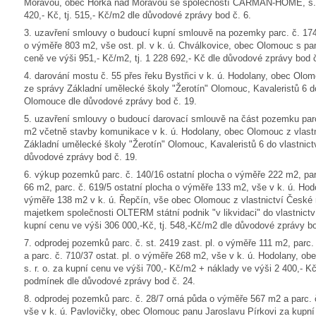
Moravou, obec Horka nad Moravou se společností CARMAN-HOME, s.r.o
420,- Kč, tj. 515,- Kč/m2 dle důvodové zprávy bod č. 6.
3. uzavření smlouvy o budoucí kupní smlouvě na pozemky parc. č. 174
o výměře 803 m2, vše ost. pl. v k. ú. Chválkovice, obec Olomouc s p
ceně ve výši 951,- Kč/m2, tj. 1 228 692,- Kč dle důvodové zprávy bod č
4. darování mostu č. 55 přes řeku Bystřici v k. ú. Hodolany, obec Olo
ze správy Základní umělecké školy "Žerotín" Olomouc, Kavaleristů 6 do
Olomouce dle důvodové zprávy bod č. 19.
5. uzavření smlouvy o budoucí darovací smlouvě na část pozemku parc.
m2 včetně stavby komunikace v k. ú. Hodolany, obec Olomouc z vlastn
Základní umělecké školy "Žerotín" Olomouc, Kavaleristů 6 do vlastnic
důvodové zprávy bod č. 19.
6. výkup pozemků parc. č. 140/16 ostatní plocha o výměře 222 m2, par
66 m2, parc. č. 619/5 ostatní plocha o výměře 133 m2, vše v k. ú. Hodo
výměře 138 m2 v k. ú. Řepčín, vše obec Olomouc z vlastnictví České 
majetkem společnosti OLTERM státní podnik "v likvidaci" do vlastnict
kupní cenu ve výši 306 000,-Kč, tj. 548,-Kč/m2 dle důvodové zprávy bo
7. odprodej pozemků parc. č. st. 2419 zast. pl. o výměře 111 m2, parc.
a parc. č. 710/37 ostat. pl. o výměře 268 m2, vše v k. ú. Hodolany, o
s. r. o. za kupní cenu ve výši 700,- Kč/m2 + náklady ve výši 2 400,- Kč
podmínek dle důvodové zprávy bod č. 24.
8. odprodej pozemků parc. č. 28/7 orná půda o výměře 567 m2 a parc. č
vše v k. ú. Pavlovičky, obec Olomouc panu Jaroslavu Pírkovi za kupní c