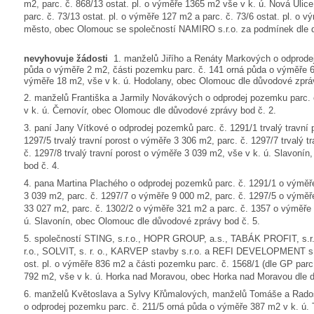
m2, parc. č. 868/13 ostat. pl. o výměře 1365 m2 vše v k. ú. Nová Uli
parc. č. 73/13 ostat. pl. o výměře 127 m2 a parc. č. 73/6 ostat. pl. o 
město, obec Olomouc se společností NAMIRO s.r.o. za podmínek dle 
nevyhovuje žádosti
1. manželů Jiřího a Renáty Markových o odprodej
půda o výměře 2 m2, části pozemku parc. č. 141 orná půda o výměře 65 
výměře 18 m2, vše v k. ú. Hodolany, obec Olomouc dle důvodové zpráv
2. manželů Františka a Jarmily Novákových o odprodej pozemku parc. č
v k. ú. Černovír, obec Olomouc dle důvodové zprávy bod č. 2.
3. paní Jany Vítkové o odprodej pozemků parc. č. 1291/1 trvalý travní 
1297/5 trvalý travní porost o výměře 3 306 m2, parc. č. 1297/7 trvalý 
č. 1297/8 trvalý travní porost o výměře 3 039 m2, vše v k. ú. Slavoní
bod č. 4.
4. pana Martina Plachého o odprodej pozemků parc. č. 1291/1 o výměř
3 039 m2, parc. č. 1297/7 o výměře 9 000 m2, parc. č. 1297/5 o výměř
33 027 m2, parc. č. 1302/2 o výměře 321 m2 a parc. č. 1357 o výměře 2
ú. Slavonín, obec Olomouc dle důvodové zprávy bod č. 5.
5. společností STING, s.r.o., HOPR GROUP, a.s., TABÁK PROFIT, s.r
r.o., SOLVIT, s. r. o., KARVEP stavby s.r.o. a REFI DEVELOPMENT s.r
ost. pl. o výměře 836 m2 a části pozemku parc. č. 1568/1 (dle GP parc
792 m2, vše v k. ú. Horka nad Moravou, obec Horka nad Moravou dle d
6. manželů Květoslava a Sylvy Křůmalových, manželů Tomáše a Rados
o odprodej pozemku parc. č. 211/5 orná půda o výměře 387 m2 v k. ú