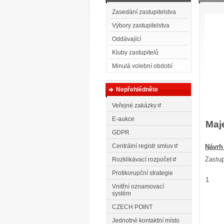
Zasedání zastupitelstva
Výbory zastupitelstva
Oddávající
Kluby zastupitelů
Minulá volební období
Nepřehlédněte
Veřejné zakázky
E-aukce
Maje
GDPR
Centrální registr smluv
N
ávrh
Zastup
Rozklikávací rozpočet
Protikorupční strategie
1
Vnitřní oznamovací
systém
CZECH POINT
Jednotné kontaktní místo