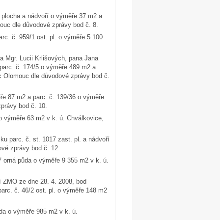
 plocha a nádvoří o výměře 37 m2 a
ouc dle důvodové zprávy bod č. 8.
c. č. 959/1 ost. pl. o výměře 5 100
a Mgr. Lucii Krlišových, pana Jana
 parc. č. 174/5 o výměře 489 m2 a
bec Olomouc dle důvodové zprávy bod č.
ěře 87 m2 a parc. č. 139/36 o výměře
právy bod č. 10.
 o výměře 63 m2 v k. ú. Chválkovice,
 parc. č. st. 1017 zast. pl. a nádvoří
vé zprávy bod č. 12.
7 orná půda o výměře 9 355 m2 v k. ú.
í ZMO ze dne 28. 4. 2008, bod
arc. č. 46/2 ost. pl. o výměře 148 m2
da o výměře 985 m2 v k. ú.