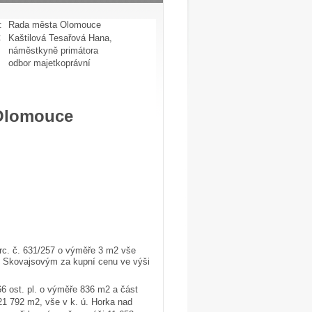
:
Rada města Olomouce
:
Kaštilová Tesařová Hana,
náměstkyně primátora
odbor majetkoprávní
 Olomouce
rc. č. 631/257 o výměře 3 m2 vše
ně Skovajsovým za kupní cenu ve výši
6 ost. pl. o výměře 836 m2 a část
21 792 m2, vše v k. ú. Horka nad