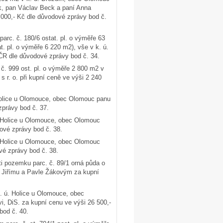
ck, pan Václav Beck a paní Anna
000,- Kč dle důvodové zprávy bod č.
parc. č. 180/6 ostat. pl. o výměře 63
t. pl. o výměře 6 220 m2), vše v k. ú.
 ČR dle důvodové zprávy bod č. 34.
č. 999 ost. pl. o výměře 2 800 m2 v
r. o. při kupní ceně ve výši 2 240
 Holice u Olomouce, obec Olomouc panu
zprávy bod č. 37.
ú. Holice u Olomouce, obec Olomouc
ové zprávy bod č. 38.
ú. Holice u Olomouce, obec Olomouc
vé zprávy bod č. 38.
ti pozemku parc. č. 89/1 orná půda o
Jiřímu a Pavle Žákovým za kupní
. ú. Holice u Olomouce, obec
i, DiS. za kupní cenu ve výši 26 500,-
bod č. 40.