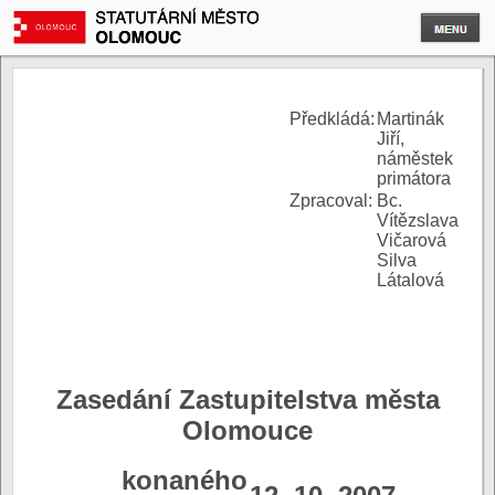
P
ředkládá:
Martinák
Jiří,
náměstek
primátora
Zpracoval:
Bc.
Vítězslava
Vičarová
Silva
Látalová
Zasedání Zastupitelstva města
Olomouce
konaného