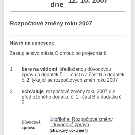
12. 10. 2007
dne
Rozpočtové změny roku 2007
N
ávrh na usnesení:
Zastupitelstvo města Olomouc po projednání:
1
bere na vědomí
předloženou důvodovou
zprávu a dodatek č. 1 - část A a část B a dodatek
č. 2, týkající se rozpočtových změn roku 2007
2
schvaluje
rozpočtové změny roku 2007 dle
předloženého dodatku č. 1 - část B a dodatku č.
2
Rozpočtové změny
Důvodová
- důvodová zpráva
zpráva:
(stránkový dokument)