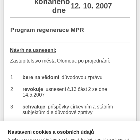
konaného
12. 10. 2007
dne
Program regenerace MPR
N
ávrh na usnesení:
Zastupitelstvo města Olomouc po projednání:
1
bere na vědomí
důvodovou zprávu
2
revokuje
usnesení č.13 část 2 ze dne
14.5.2007
3
schvaluje
příspěvky církevním a státním
subjektům dle důvodové zprávy
Program
Nastavení cookies a osobních údajů
regenerace MPR - důvodová
Důvodová
Soubory cookie používáme ke shromažďování a analýze informací