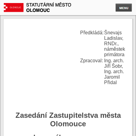
P
ředkládá:
Šnevajs
Ladislav,
RNDr.,
náměstek
primátora
Zpracoval:
Ing. arch.
Jiří Šobr,
Ing. arch.
Jaromil
Přidal
Zasedání Zastupitelstva města
Olomouce