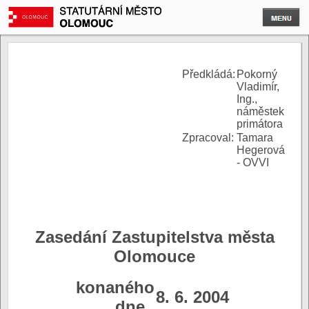
P
ředkládá:
Pokorný
Vladimír,
Ing.,
náměstek
primátora
Zpracoval:
Tamara
Hegerová
- OVVI
Zasedání Zastupitelstva města
Olomouce
konaného
8. 6. 2004
dne