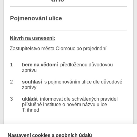
Pojmenování ulice
N
ávrh na usnesení:
Zastupitelstvo města Olomouc po projednání:
1
bere na vědomí
předloženou důvodovou
zprávu
2
souhlasí
s pojmenováním ulice dle důvodové
zprávy
3
ukládá
informovat dle schválených pravidel
příslušné instituce o novém názvu ulice
T: ihned
Soubor důvodové zprávy
Důvodová
naleznete mezi přílohami.
zpráva:
Nastavení cookies a osobních údajů