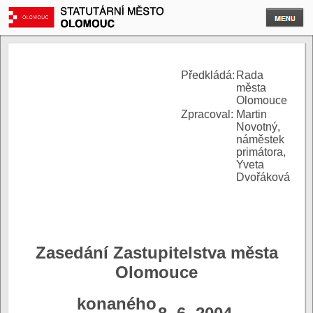
P
ředkládá:
Rada
města
Olomouce
Zpracoval:
Martin
Novotný,
náměstek
primátora,
Yveta
Dvořáková
Zasedání Zastupitelstva města
Olomouce
konaného