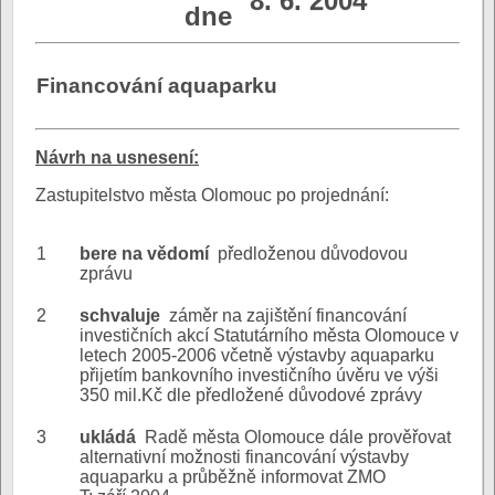
8. 6. 2004
dne
Financování aquaparku
N
ávrh na usnesení:
Zastupitelstvo města Olomouc po projednání:
1
bere na vědomí
předloženou důvodovou
zprávu
2
schvaluje
záměr na zajištění financování
investičních akcí Statutárního města Olomouce v
letech 2005-2006 včetně výstavby aquaparku
přijetím bankovního investičního úvěru ve výši
350 mil.Kč dle předložené důvodové zprávy
3
ukládá
Radě města Olomouce dále prověřovat
alternativní možnosti financování výstavby
aquaparku a průběžně informovat ZMO