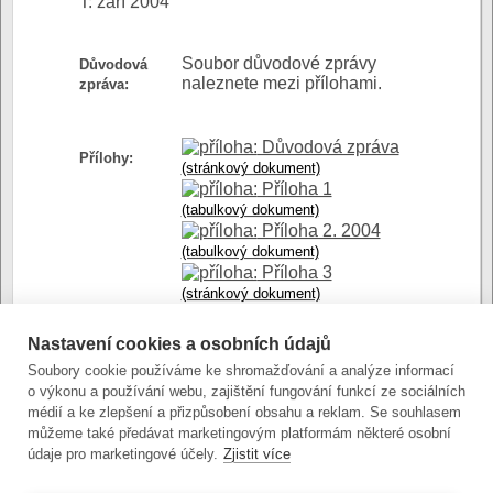
T: září 2004
Soubor důvodové zprávy
Důvodová
naleznete mezi přílohami.
zpráva:
Důvodová zpráva
Přílohy:
(stránkový dokument)
Příloha 1
(tabulkový dokument)
Příloha 2. 2004
(tabulkový dokument)
Příloha 3
(stránkový dokument)
Příloha 6
(tabulkový dokument)
Nastavení cookies a osobních údajů
Příloha č. 7 var A a
Soubory cookie používáme ke shromažďování a analýze informací
B. Kč
o výkonu a používání webu, zajištění fungování funkcí ze sociálních
(tabulkový dokument)
médií a ke zlepšení a přizpůsobení obsahu a reklam. Se souhlasem
Přílohy 4 a 5
můžeme také předávat marketingovým platformám některé osobní
(tabulkový dokument)
údaje pro marketingové účely.
Zjistit více