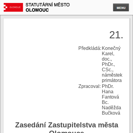
21.
P
ředkládá:
Konečný
Karel,
doc.,
PhDr.,
CSc.,
náměstek
primátora
Zpracoval:
PhDr.
Hana
Fantová
Bc.
Naděžda
Bučková
Zasedání Zastupitelstva města