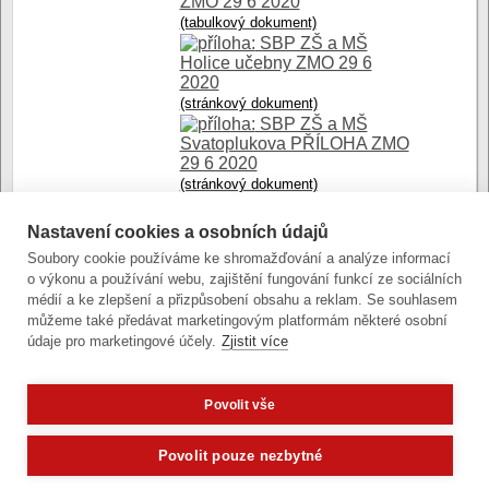
ZMO 29 6 2020
(tabulkový dokument)
SBP ZŠ a MŠ
Holice učebny ZMO 29 6
2020
(stránkový dokument)
SBP ZŠ a MŠ
Svatoplukova PŘÍLOHA ZMO
29 6 2020
(stránkový dokument)
SBP ZŠ Mozartova
hřiště soupis bez dotace ZMO
Nastavení cookies a osobních údajů
29 6 2020
Soubory cookie používáme ke shromažďování a analýze informací
(tabulkový dokument)
o výkonu a používání webu, zajištění fungování funkcí ze sociálních
SBP ZŠ Mozartova
médií a ke zlepšení a přizpůsobení obsahu a reklam. Se souhlasem
hřiště ZMO 29 6 2020
můžeme také předávat marketingovým platformám některé osobní
(stránkový dokument)
údaje pro marketingové účely.
Zjistit více
Povolit vše
Zobrazit verzi pro počítač
Potřebujete poradit?
Zeptejte se n
Povolit pouze nezbytné
Články a fotografie lze kopírovat jen se svolením provozovatele
vývoj
|
správa obsahu
| design:
Rency