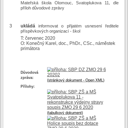
Mateřská škola Olomouc, Svatoplukova 11, dle
příloh důvodové zprávy
3
ukládá
informovat o přijatém usnesení ředitele
příspěvkových organizací - škol
T: červenec 2020
O: Konečný Karel, doc., PhDr., CSc., náměstek
primátora
SBP DZ ZMO 29 6
Důvodová
20202
zpráva:
(stránkový dokument - Open XML)
Přílohy:
SBP ZŠ a MŠ
Svatoplukova 11 -
rekonstrukce výdejny stravy
soupis ZMO 29 6 2020
(tabulkový dokument)
SBP ZŠ a MŠ
Holice soupis bez dotace