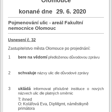
Olomouce
konané dne
29. 6. 2020
Pojmenování ulic - areál Fakultní
nemocnice Olomouc
Usnesení č. 32
Zastupitelstvo města Olomouce po projednání:
1
bere na vědomí
předloženou důvodovou zprávu
2
schvaluje
názvy ulic dle důvodové zprávy
3
ukládá
informovat příslušné instituce o nových
názvech ulic dle platných směrnic
T: ihned
O: Kolářová Eva, DipMgmt, náměstkyně
primátora