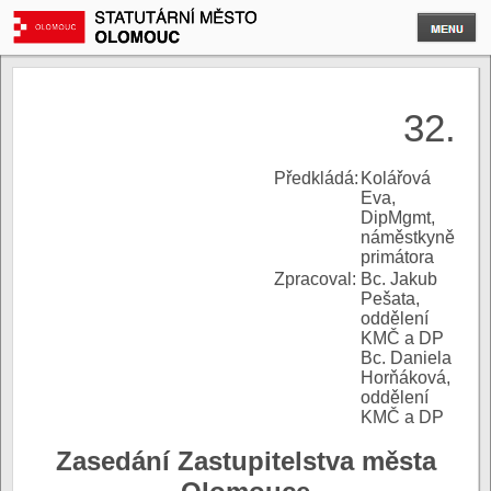
32.
P
ředkládá:
Kolářová
Eva,
DipMgmt,
náměstkyně
primátora
Zpracoval:
Bc. Jakub
Pešata,
oddělení
KMČ a DP
Bc. Daniela
Horňáková,
oddělení
KMČ a DP
Zasedání Zastupitelstva města