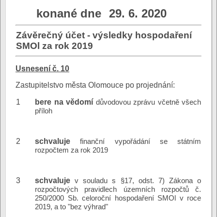
konané dne
29. 6. 2020
Závěrečný účet - výsledky hospodaření
SMOl za rok 2019
Usnesení č. 10
Zastupitelstvo města Olomouce po projednání:
1
bere na vědomí
důvodovou zprávu včetně všech
příloh
2
schvaluje
finanční vypořádání se státním
rozpočtem za rok 2019
3
schvaluje
v souladu s §17, odst. 7) Zákona o
rozpočtových pravidlech územních rozpočtů č.
250/2000 Sb. celoroční hospodaření SMOl v roce
2019, a to "bez výhrad"