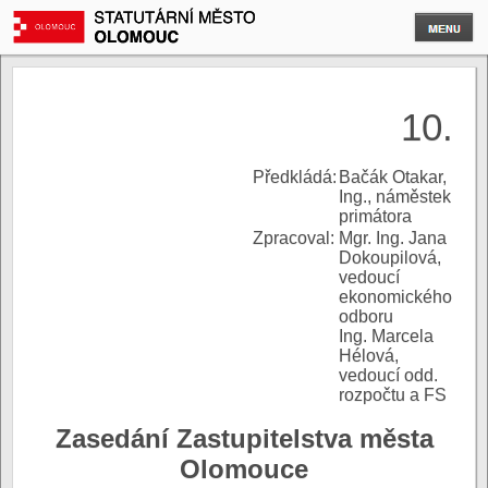
10.
P
ředkládá:
Bačák Otakar,
Ing., náměstek
primátora
Zpracoval:
Mgr. Ing. Jana
Dokoupilová,
vedoucí
ekonomického
odboru
Ing. Marcela
Hélová,
vedoucí odd.
rozpočtu a FS
Zasedání Zastupitelstva města
Olomouce