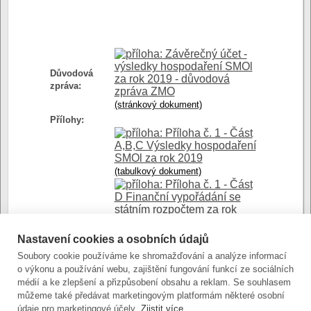
Závěrečný účet -
výsledky hospodaření SMOl
Důvodová
za rok 2019 - důvodová
zpráva:
zpráva ZMO
(stránkový dokument)
Přílohy:
Příloha č. 1 - Část
A,B,C Výsledky hospodaření
SMOl za rok 2019
(tabulkový dokument)
Příloha č. 1 - Část
D Finanční vypořádání se
státním rozpočtem za rok
2019
(tabulkový dokument - Open XML)
Nastavení cookies a osobních údajů
Příloha č. 2 -
Soubory cookie používáme ke shromažďování a analýze informací
Zpráva o výsledku
o výkonu a používání webu, zajištění fungování funkcí ze sociálních
přezkoumání hospodaření za
médií a ke zlepšení a přizpůsobení obsahu a reklam. Se souhlasem
rok 2019
můžeme také předávat marketingovým platformám některé osobní
(stránkový dokument)
údaje pro marketingové účely.
Zjistit více