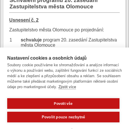
Schválení programu 20. zasedání
Zastupitelstva města Olomouce
Usnesení č. 2
Zastupitelstvo města Olomouce po projednání:
1
schvaluje
program 20. zasedání Zastupitelstva
města Olomouce
Nastavení cookies a osobních údajů
Soubory cookie používáme ke shromažďování a analýze informací
o výkonu a používání webu, zajištění fungování funkcí ze sociálních
DZ- program ZMO
Důvodová
médií a ke zlepšení a přizpůsobení obsahu a reklam. Se souhlasem
4.6.2018
zpráva:
můžeme také předávat marketingovým platformám některé osobní
(stránkový dokument - Open XML)
údaje pro marketingové účely.
Zjistit více
Povolit vše
Zobrazit verzi pro počítač
Potřebujete poradit?
Zeptejte se naše
Povolit pouze nezbytné
Články a fotografie lze kopírovat jen se svolením provozovatele
vývoj
|
správa obsahu
| design:
Rency