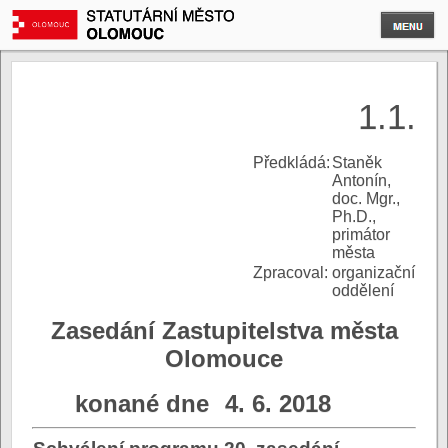
1.1.
P
ředkládá:
Staněk
Antonín,
doc. Mgr.,
Ph.D.,
primátor
města
Zpracoval:
organizační
oddělení
Zasedání Zastupitelstva města
Olomouce
konané dne
4. 6. 2018