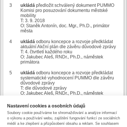
3
ukládá
předložit schválený dokument PUMMO
Komisi pro posuzování dokumentu městské
mobility
T: 3. 9. 2018
O: Staněk Antonín, doc. Mgr., Ph.D., primátor
města
4
ukládá
odboru koncepce a rozvoje předkládat
aktuální Akční plán dle závěru důvodové zprávy
T: 4. čtvrtletí každého roku
O: Jakubec Aleš, RNDr., Ph.D., náměstek
primátora
5
ukládá
odboru koncepce a rozvoje předkládat
systematické vyhodnocení PUMMO dle závěru
důvodové zprávy
T: dle důvodové zprávy
O: Jakubec Aleš, RNDr., Ph.D., náměstek
primátora
Nastavení cookies a osobních údajů
Soubory cookie používáme ke shromažďování a analýze informací
o výkonu a používání webu, zajištění fungování funkcí ze sociálních
SUMP - důvodová
Důvodová
médií a ke zlepšení a přizpůsobení obsahu a reklam. Se souhlasem
zpráva