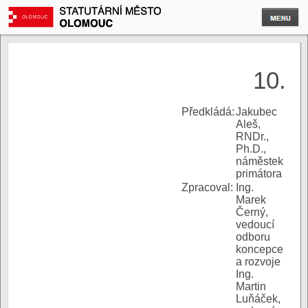
10.
P
ředkládá:
Jakubec
Aleš,
RNDr.,
Ph.D.,
náměstek
primátora
Zpracoval:
Ing.
Marek
Černý,
vedoucí
odboru
koncepce
a rozvoje
Ing.
Martin
Luňáček,