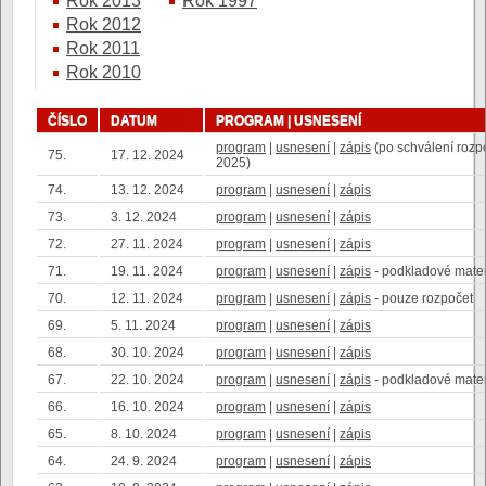
Rok 2013
Rok 1997
Rok 2012
Rok 2011
Rok 2010
ČÍSLO
DATUM
PROGRAM | USNESENÍ
program
|
usnesení
|
zápis
(po schválení rozp
75.
17. 12. 2024
2025)
74.
13. 12. 2024
program
|
usnesení
|
zápis
73.
3. 12. 2024
program
|
usnesení
|
zápis
72.
27. 11. 2024
program
|
usnesení
|
zápis
71.
19. 11. 2024
program
|
usnesení
|
zápis
- podkladové mate
70.
12. 11. 2024
program
|
usnesení
|
zápis
- pouze rozpočet
69.
5. 11. 2024
program
|
usnesení
|
zápis
68.
30. 10. 2024
program
|
usnesení
|
zápis
67.
22. 10. 2024
program
|
usnesení
|
zápis
- podkladové mate
66.
16. 10. 2024
program
|
usnesení
|
zápis
65.
8. 10. 2024
program
|
usnesení
|
zápis
64.
24. 9. 2024
program
|
usnesení
|
zápis