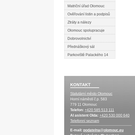
Matriční úřad Olomouc
Ověřování listin a podpisů
Ztráty a nálezy
Olomouc spolupracuje
Dobrovolnictví
Přednáškový sál
Parkoviště Palackého 14
KONTAKT
Statutární město Olomouc
Horní náměstí č.p. 583
779 11 Olomouc
Telefon:
+420 585 513 111
AI asistent Olda:
+420 530 000 640
Telefonní seznam
E-mail:
podatelna@olomouc.eu