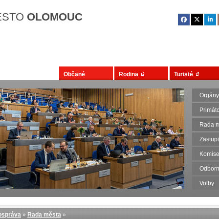
Přejít na hlavní obsah
ĚSTO
OLOMOUC
Občané
Rodina
Turisté
Orgány
Primát
Rada m
Zastupi
Komise
Odborn
Volby
správa
»
Rada města
»