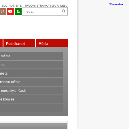
SOCIÁLNÍ SÍTĚ
ÚVODNÍ STRÁNKA
|
MAPA WEBU
Podnikatelé
Média
 města
orka
ěsta
telstvo města
 městských částí
é komise