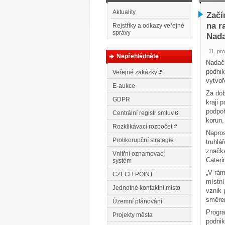
Aktuality
Začí
na r
Rejstříky a odkazy veřejné
správy
Nada
11. pr
Nepřehlédněte
Nadačn
podnik
Veřejné zakázky
vytvoř
E-aukce
Za dob
GDPR
kraji 
podpoř
Centrální registr smluv
korun,
Rozklikávací rozpočet
Napros
Protikorupční strategie
truhlá
značka
Vnitřní oznamovací
Cateri
systém
„V rám
CZECH POINT
místní
Jednotné kontaktní místo
vznik 
směrem
Územní plánování
Progra
Projekty města
podnik