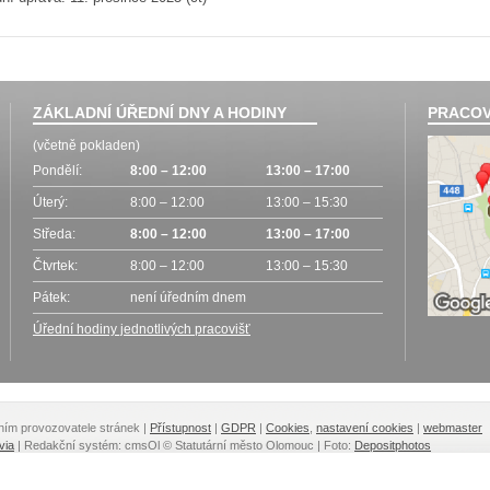
ZÁKLADNÍ ÚŘEDNÍ DNY A HODINY
PRACOV
(včetně pokladen)
Pondělí:
8:00 – 12:00
13:00 – 17:00
Úterý:
8:00 – 12:00
13:00 – 15:30
Středa:
8:00 – 12:00
13:00 – 17:00
Čtvrtek:
8:00 – 12:00
13:00 – 15:30
Pátek:
není úředním dnem
Úřední hodiny jednotlivých pracovišť
lením provozovatele stránek
|
Přístupnost
|
GDPR
|
Cookies
,
nastavení cookies
|
webmaster
via
| Redakční systém: cmsOl
© Statutární město Olomouc | Foto:
Depositphotos