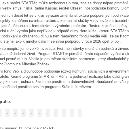
, jaké nabízí STARTér, může rozhodnout o tom, zda se dobrý nápad promění v
 velký smysl,“ říká Radim Kašpar, ředitel Okresní hospodářské komory Olo
ledních deset let se v kraji výrazně změnila struktura podpořených podnika
rojekty zaměřené na infrastrukturu a komunitní služby v rovnováze s tradiční
ě jasně přesunulo k řemeslným a výrobním profesím. Rostou zejména služby v 
ická ruční výroba jako například v případě dílny Hora kůže, kterou STARTér po
it podnikání o chráněnou dílnu a tým Nadačního fondu Veolia věří, že se k
tu stejně jako k mnoha dalším se svou podporou v roce 2026 opět připojí.
 se neopírá jen o velké investice, tvoří ho i stovky menších podniků a živnost
a a každodenní život. Program STARTér pomáhá těmto nápadům vyrůst a uka
ci pevné místo. Veolia je pro město stabilním partnerem, který dlouhodobě
or Olomouce Miroslav Žbánek.
í fond Veolia dlouhodobě podporuje rozvoj komunit, sociálních a environmentá
atelů. Kromě programu STARTér – Věř si a podnikej! realizuje také další gra
voj komunit, ochranu životního prostředí a dobrovolnictví. Současně se věnuje 
, například prostřednictvím programu Stále s úsměvem.
rafie:
ní úprava: 11. prosince 2025 (čt)