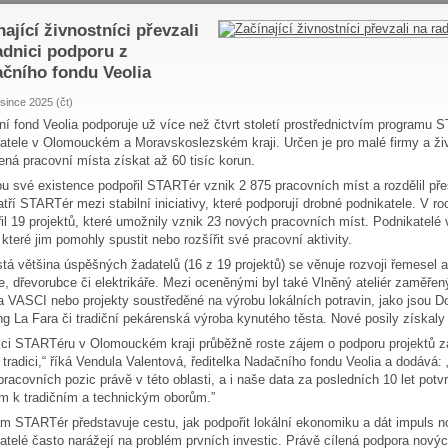
nající živnostníci převzali
adnici podporu z
čního fondu Veolia
osince 2025 (čt)
í fond Veolia podporuje už více než čtvrt století prostřednictvím programu S
atele v Olomouckém a Moravskoslezském kraji. Určen je pro malé firmy a ži
ená pracovní místa získat až 60 tisíc korun.
u své existence podpořil STARTér vznik 2 875 pracovních míst a rozdělil p
patří STARTér mezi stabilní iniciativy, které podporují drobné podnikatele. V 
il 19 projektů, které umožnily vznik 23 nových pracovních míst. Podnikatelé
 které jim pomohly spustit nebo rozšířit své pracovní aktivity.
tá většina úspěšných žadatelů (16 z 19 projektů) se věnuje rozvoji řemesel a
ře, dřevorubce či elektrikáře. Mezi oceněnými byl také Vlněný ateliér zaměřen
 VASCI nebo projekty soustředěné na výrobu lokálních potravin, jako jsou Do
ng La Fara či tradiční pekárenská výroba kynutého těsta. Nové posily získal
ci STARTéru v Olomouckém kraji průběžně roste zájem o podporu projektů z
 tradici,“ říká Vendula Valentová, ředitelka Nadačního fondu Veolia a dodává:
pracovních pozic právě v této oblasti, a i naše data za posledních 10 let pot
 k tradičním a technickým oborům.”
m STARTér představuje cestu, jak podpořit lokální ekonomiku a dát impuls n
atelé často narážejí na problém prvních investic. Právě cílená podpora nový