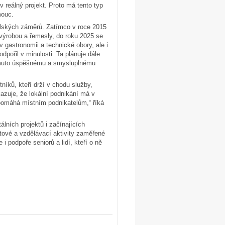
 reálný projekt. Proto má tento typ
mouc.
telských záměrů. Zatímco v roce 2015
 výrobou a řemesly, do roku 2025 se
gastronomii a technické obory, ale i
dpořil v minulosti. Ta plánuje dále
 tomuto úspěšnému a smysluplnému
níků, kteří drží v chodu služby,
zuje, že lokální podnikání má v
 pomáhá místním podnikatelům,“ říká
lních projektů i začínajících
ntové a vzdělávací aktivity zaměřené
i podpoře seniorů a lidí, kteří o ně