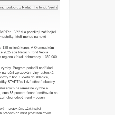
TARTér – Věř si a podnikej! začínající
vnostníky, kteří mohou na nově
řes 138 milionů korun. V Olomouckém
roce 2025 zde Nadační fond Veolia
 v regionu získali dohromady 1 350 000
 výroby. Program podpořil například
ý na ruční zpracování vlny, autorská
broty z hor, Z květu do sklenice,
y díky STARTéru i dvě dětské skupiny.
aložených na řemeslné výrobě a
 „Letos 85 procent financí směřovalo na
vrzují dlouhodobý trend – posun
ovým projektům. „Začínající
ch pracovních míst prostřednictvím