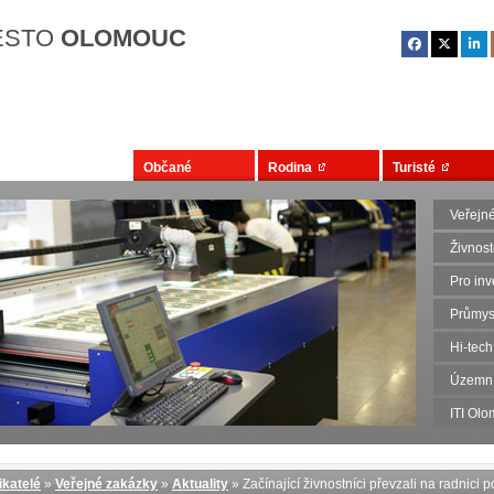
Přejít na hlavní obsah
ĚSTO
OLOMOUC
Občané
Rodina
Turisté
Veřejn
Živnos
Pro inv
Průmys
Hi-tech
Územní 
ITI Ol
ikatelé
»
Veřejné zakázky
»
Aktuality
» Začínající živnostníci převzali na radnici