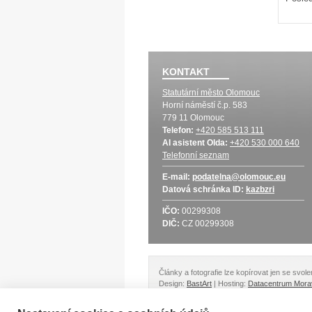
KONTAKT
Statutární město Olomouc
Horní náměstí č.p. 583
779 11 Olomouc
Telefon:
+420 585 513 111
AI asistent Olda:
+420 530 000 640
Telefonní seznam
E-mail:
podatelna@olomouc.eu
Datová schránka
ID:
kazbzri
IČO:
00299308
DIČ:
CZ 00299308
Články a fotografie lze kopírovat jen se svo
Design:
BastArt
| Hosting:
Datacentrum Mora