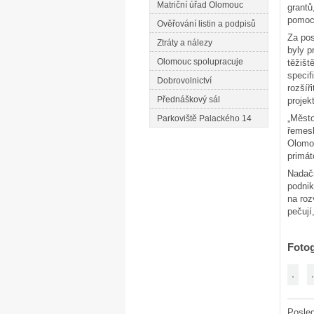
Matriční úřad Olomouc
grantů
pomoci
Ověřování listin a podpisů
Za pos
Ztráty a nálezy
byly p
Olomouc spolupracuje
těžišt
specif
Dobrovolnictví
rozšíř
Přednáškový sál
projek
„Město
Parkoviště Palackého 14
řemesl
Olomou
primát
Nadačn
podnik
na roz
pečují
Fotog
Posled