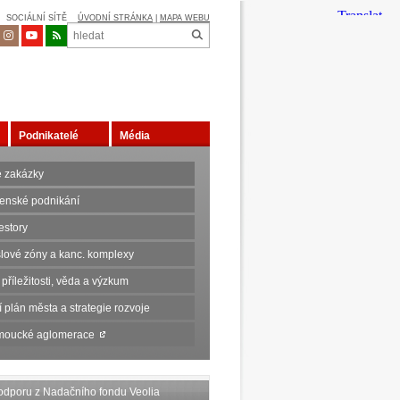
SOCIÁLNÍ SÍTĚ
ÚVODNÍ STRÁNKA
|
MAPA WEBU
Podnikatelé
Média
é zakázky
tenské podnikání
estory
lové zóny a kanc. komplexy
 příležitosti, věda a výzkum
plán města a strategie rozvoje
omoucké aglomerace
 podporu z Nadačního fondu Veolia