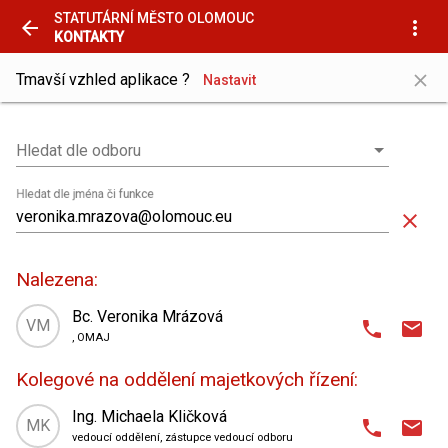
STATUTÁRNÍ MĚSTO OLOMOUC
arrow_back
more_vert
KONTAKTY
close
Tmavší vzhled aplikace ?
Nastavit
Hledat dle odboru
Hledat dle odboru
Hledat dle jména či funkce
close
Nalezena:
Bc. Veronika Mrázová
VM
phone
email
, OMAJ
domain
Odbor majetkoprávní
,
Kolegové na oddělení majetkových řízení:
oddělení majetkových řízení
place
Hynaisova 10
,
Ing. Michaela Kličková
MK
phone
email
3. patro
| kancelář 310
vedoucí oddělení, zástupce vedoucí odboru