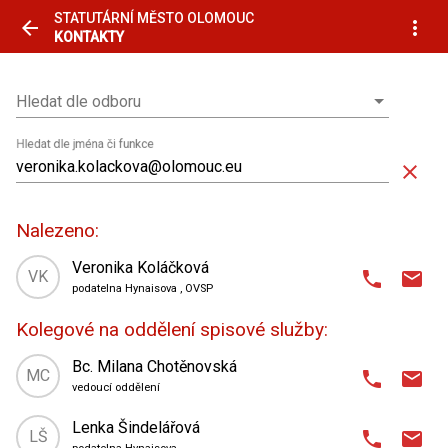
STATUTÁRNÍ MĚSTO OLOMOUC
arrow_back
more_vert
KONTAKTY
Hledat dle odboru
Hledat dle odboru
Hledat dle jména či funkce
close
Nalezeno:
Veronika Koláčková
VK
phone
email
podatelna Hynaisova
, OVSP
domain
Odbor vnitřní správy a provozu
,
Kolegové na oddělení spisové služby:
oddělení spisové služby
place
Hynaisova 10
,
Bc. Milana Chotěnovská
MC
phone
email
1. patro
| kancelář 106
vedoucí oddělení
domain
Odbor vnitřní správy a provozu
,
Lenka Šindelářová
588 488 108
phone
LŠ
phone
email
oddělení spisové služby