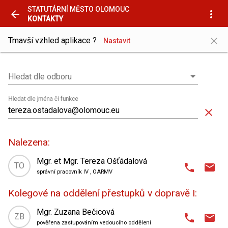
STATUTÁRNÍ MĚSTO OLOMOUC
arrow_back
more_vert
KONTAKTY
close
Tmavší vzhled aplikace ?
Nastavit
Hledat dle odboru
Hledat dle odboru
Hledat dle jména či funkce
close
Nalezena:
Mgr. et Mgr. Tereza Ošťádalová
TO
phone
email
správní pracovník IV
, OARMV
domain
Odbor agendy řidičů a motorových vozidel
,
Kolegové na oddělení přestupků v dopravě I:
oddělení přestupků v dopravě I
place
tř. Kosmonautů 8 (AB Centrum)
,
Mgr. Zuzana Bečicová
ZB
phone
email
4. patro
| kancelář 421
pověřena zastupováním vedoucího oddělení