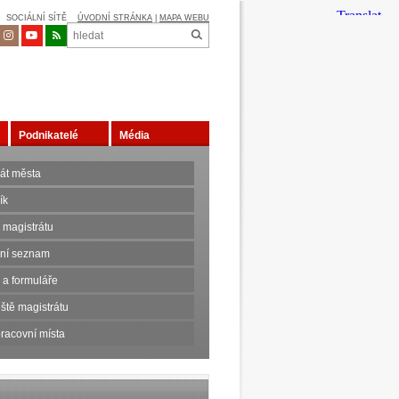
SOCIÁLNÍ SÍTĚ
ÚVODNÍ STRÁNKA
|
MAPA WEBU
Podnikatelé
Média
rát města
ík
 magistrátu
nní seznam
 a formuláře
ště magistrátu
racovní místa