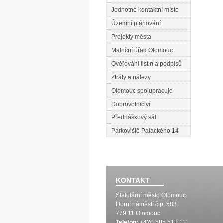
Jednotné kontaktní místo
Územní plánování
Projekty města
Matriční úřad Olomouc
Ověřování listin a podpisů
Ztráty a nálezy
Olomouc spolupracuje
Dobrovolnictví
Přednáškový sál
Parkoviště Palackého 14
KONTAKT
Statutární město Olomouc
Horní náměstí č.p. 583
779 11 Olomouc
Telefon:
+420 585 513 111