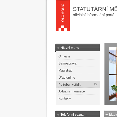
STATUTÁRNÍ M
oficiální informační portál
Hlavní menu
O městě
Samospráva
Magistrát
Úřad online
Potřebuji vyřídit
Aktuální informace
Kontakty
Telefonní seznam
Magis