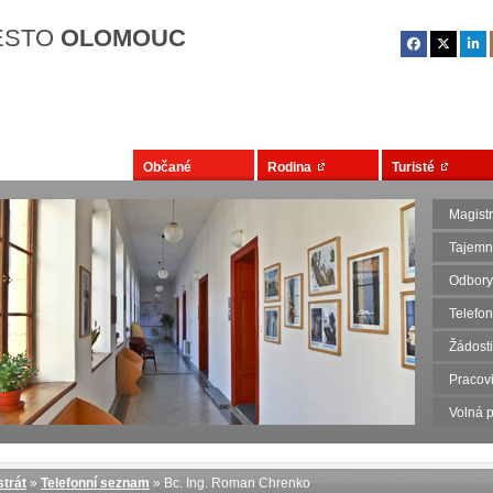
Přejít na hlavní obsah
ĚSTO
OLOMOUC
Občané
Rodina
Turisté
Magist
Tajemn
Odbory
Telefo
Žádosti
Pracovi
Volná p
trát
»
Telefonní seznam
» Bc. Ing. Roman Chrenko