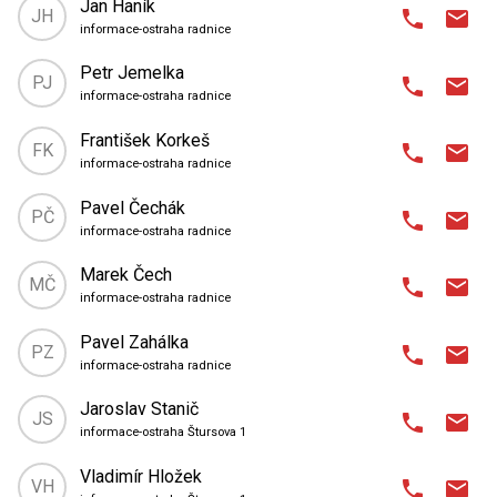
1. patro
| kancelář 15
Jan Haník
JH
phone
email
oddělení správy budov
informace-ostraha radnice
zdenek.sliva@olomouc.eu
email
place
Horní náměstí 583 (radnice)
,
585 513 111
724 270 665
phone
phone_android
domain
Odbor vnitřní správy a provozu
,
vchod. patro
Petr Jemelka
PJ
phone
email
oddělení správy budov
informace-ostraha radnice
vera.stejskalova@olomouc.eu
email
place
Horní náměstí 583 (radnice)
,
585 513 211
phone
domain
Odbor vnitřní správy a provozu
,
vchod. patro
František Korkeš
FK
phone
email
oddělení správy budov
informace-ostraha radnice
antonin.osladil@olomouc.eu
email
place
Horní náměstí 583 (radnice)
,
585 513 211
jan.hanik@olomouc.eu
phone
email
domain
Odbor vnitřní správy a provozu
,
vchod. patro
Pavel Čechák
PČ
phone
email
oddělení správy budov
informace-ostraha radnice
place
Horní náměstí 583 (radnice)
,
585 513 211
phone
domain
Odbor vnitřní správy a provozu
,
vchod. patro
Marek Čech
MČ
phone
email
oddělení správy budov
informace-ostraha radnice
petr.jemelka@olomouc.eu
email
place
Horní náměstí 583 (radnice)
,
585 513 211
phone
domain
Odbor vnitřní správy a provozu
,
vchod. patro
Pavel Zahálka
PZ
phone
email
oddělení správy budov
informace-ostraha radnice
frantisek.korkes@olomouc.eu
email
place
Horní náměstí 583 (radnice)
,
585 513 211
phone
domain
Odbor vnitřní správy a provozu
,
vchod. patro
Jaroslav Stanič
JS
phone
email
oddělení správy budov
informace-ostraha Štursova 1
pavel.cechak@olomouc.eu
email
place
Horní náměstí 583 (radnice)
,
585 513 211
phone
domain
Odbor vnitřní správy a provozu
,
vchod. patro
Vladimír Hložek
VH
phone
email
oddělení správy budov