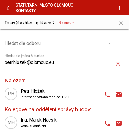
STATUTÁRNÍ MĚSTO OLOMOUC
arrow_back
more_vert
KONTAKTY
close
Tmavší vzhled aplikace ?
Nastavit
Hledat dle odboru
Hledat dle odboru
Hledat dle jména či funkce
close
Nalezen:
Petr Hložek
PH
phone
email
informace-ostraha radnice
, OVSP
domain
Odbor vnitřní správy a provozu
,
Kolegové na oddělení správy budov:
oddělení správy budov
place
Horní náměstí 583 (radnice)
,
Ing. Marek Hacsik
MH
phone
email
vchod. patro
vedoucí oddělení