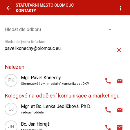
STATUTÁRNÍ MĚSTO OLOMOUC
arrow_back
more_vert
KONTAKTY
Hledat dle odboru
Hledat dle odboru
Hledat dle jména či funkce
close
Nalezen:
Mgr. Pavel Konečný
PK
phone
email
Olomoucké listy | mediální komunikace
, OKP
domain
Odbor kancelář primátorky
,
Kolegové na oddělení komunikace a marketingu:
oddělení komunikace a marketingu
place
Horní náměstí 583 (radnice)
,
Mgr. et Bc. Lenka Jedličková, Ph.D.
LJ
phone
email
2. patro
| kancelář 59
vedoucí oddělení
domain
Odbor kancelář primátorky
,
Bc. Jan Horejš
585 513 341
603 459 453
phone
phone_android
JH
phone
email
oddělení komunikace a marketingu