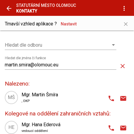
STATUTÁRNÍ MĚSTO OLOMOUC
arrow_back
more_vert
KONTAKTY
close
Tmavší vzhled aplikace ?
Nastavit
Hledat dle odboru
Hledat dle odboru
Hledat dle jména či funkce
close
Nalezeno:
Mgr. Martin Šmíra
MŠ
phone
email
, OKP
domain
Odbor kancelář primátorky
,
Kolegové na oddělení zahraničních vztahů:
oddělení zahraničních vztahů
place
Horní náměstí 583 (radnice)
,
Mgr. Hana Ederová
HE
phone
email
1. patro
| kancelář 11
vedoucí oddělení