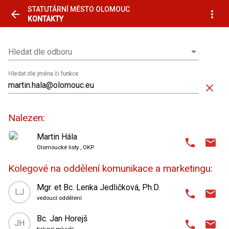
STATUTÁRNÍ MĚSTO OLOMOUC
arrow_back
more_vert
KONTAKTY
Hledat dle odboru
Hledat dle odboru
Hledat dle jména či funkce
close
Nalezen:
Martin Hála
phone
email
Olomoucké listy
, OKP
domain
Odbor kancelář primátorky
,
Kolegové na oddělení komunikace a marketingu:
oddělení komunikace a marketingu
place
Horní náměstí 583 (radnice)
,
Mgr. et Bc. Lenka Jedličková, Ph.D.
LJ
phone
email
1. patro
| kancelář 14
vedoucí oddělení
domain
Odbor kancelář primátorky
,
Bc. Jan Horejš
585 513 263
606 705 044
phone
phone_android
JH
phone
email
oddělení komunikace a marketingu