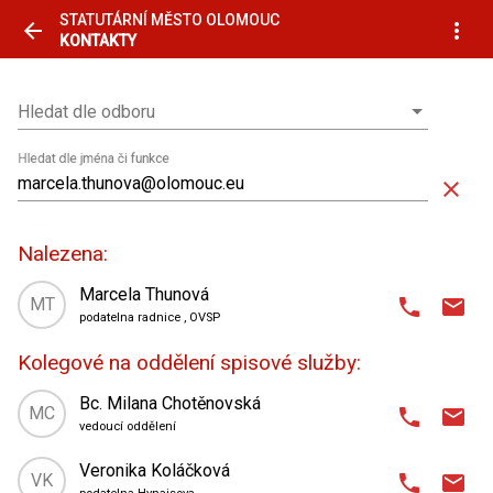
STATUTÁRNÍ MĚSTO OLOMOUC
arrow_back
more_vert
KONTAKTY
Hledat dle odboru
Hledat dle odboru
Hledat dle jména či funkce
close
Nalezena:
Marcela Thunová
MT
phone
email
podatelna radnice
, OVSP
domain
Odbor vnitřní správy a provozu
,
Kolegové na oddělení spisové služby:
oddělení spisové služby
place
Horní náměstí 583 (radnice)
,
Bc. Milana Chotěnovská
MC
phone
email
0. patro
| kancelář 4
vedoucí oddělení
domain
Odbor vnitřní správy a provozu
,
Veronika Koláčková
585 513 266
phone
VK
phone
email
oddělení spisové služby