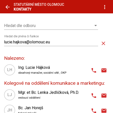
STATUTÁRNÍ MĚSTO OLOMOUC
arrow_back
more_vert
KONTAKTY
Hledat dle odboru
Hledat dle odboru
Hledat dle jména či funkce
close
Nalezeno:
Ing. Lucie Hájková
LH
phone
email
obsahový manažer, sociální sítě
, OKP
domain
Odbor kancelář primátorky
,
Kolegové na oddělení komunikace a marketingu:
oddělení komunikace a marketingu
place
Horní náměstí 583 (radnice)
,
Mgr. et Bc. Lenka Jedličková, Ph.D.
LJ
phone
email
0. patro
| kancelář 2
vedoucí oddělení
domain
Odbor kancelář primátorky
,
Bc. Jan Horejš
585 513 486
730 811 886
phone
phone_android
JH
phone
email
oddělení komunikace a marketingu