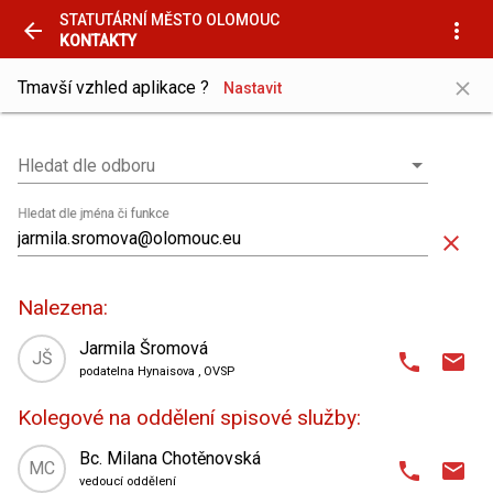
STATUTÁRNÍ MĚSTO OLOMOUC
arrow_back
more_vert
KONTAKTY
close
Tmavší vzhled aplikace ?
Nastavit
Hledat dle odboru
Hledat dle odboru
Hledat dle jména či funkce
close
Nalezena:
Jarmila Šromová
JŠ
phone
email
podatelna Hynaisova
, OVSP
domain
Odbor vnitřní správy a provozu
,
Kolegové na oddělení spisové služby:
oddělení spisové služby
place
Hynaisova 10
,
Bc. Milana Chotěnovská
MC
phone
email
1. patro
| kancelář 106
vedoucí oddělení