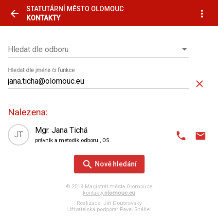
STATUTÁRNÍ MĚSTO OLOMOUC
arrow_back
more_vert
KONTAKTY
Hledat dle odboru
Hledat dle odboru
Hledat dle jména či funkce
close
Nalezena:
Mgr. Jana Tichá
JT
phone
email
právník a metodik odboru
, OS
domain
Odbor stavební
search
Nové hledání
place
Hynaisova 10
,
2. patro
| kancelář 215
© 2018 Magistrát města Olomouce
kontakty.
olomouc.eu
588 488 218
602 718 560
phone
phone_android
Realizace:
Jiří Doubravský
Uživatelská podpora:
Pavel Snášel