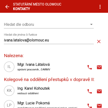
STATUTÁRNÍ MĚSTO OLOMOUC
arrow_back
more_vert
KONTAKTY
Hledat dle odboru
Hledat dle odboru
Hledat dle jména či funkce
close
Nalezena:
Mgr. Ivana Látalová
IL
phone
email
správní pracovník
, OARMV
domain
Odbor agendy řidičů a motorových vozidel
,
Kolegové na oddělení přestupků v dopravě II:
oddělení přestupků v dopravě II
place
tř. Kosmonautů 8 (AB Centrum)
,
Ing. Karel Kohoutek
KK
phone
email
4. patro
| kancelář 422
vedoucí oddělení
domain
Odbor agendy řidičů a motorových vozidel
,
Mgr. Lucie Pokorná
585 513 768
phone
LP
phone
email
oddělení přestupků v dopravě II