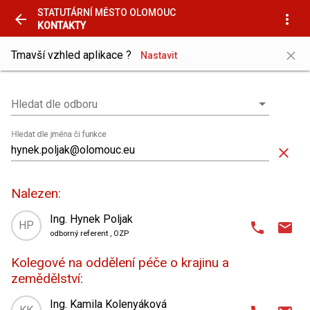
STATUTÁRNÍ MĚSTO OLOMOUC
arrow_back
more_vert
KONTAKTY
close
Tmavší vzhled aplikace ?
Nastavit
Hledat dle odboru
Hledat dle odboru
Hledat dle jména či funkce
close
Nalezen:
Ing. Hynek Poljak
HP
phone
email
odborný referent
, OZP
domain
Odbor životního prostředí
,
Kolegové na oddělení péče o krajinu a
oddělení péče o krajinu a zemědělství
zemědělství:
place
Hynaisova 10
,
4. patro
| kancelář 408
Ing. Kamila Kolenyáková