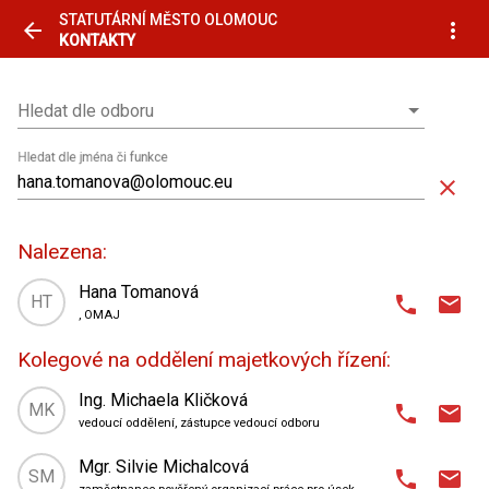
STATUTÁRNÍ MĚSTO OLOMOUC
arrow_back
more_vert
KONTAKTY
Hledat dle odboru
Hledat dle odboru
Hledat dle jména či funkce
close
Nalezena:
Hana Tomanová
HT
phone
email
, OMAJ
domain
Odbor majetkoprávní
,
Kolegové na oddělení majetkových řízení:
oddělení majetkových řízení
place
Hynaisova 10
,
Ing. Michaela Kličková
MK
phone
email
3. patro
| kancelář 305
vedoucí oddělení, zástupce vedoucí odboru
domain
Odbor majetkoprávní
,
Mgr. Silvie Michalcová
588 488 279
736 251 103
phone
phone_android
SM
phone
email
oddělení majetkových řízení