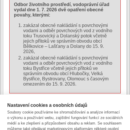
Odbor životního prostředí, vodoprávní úřad
vydal dne 1. 7. 2026 dvě opatření obecné
povahy, kterými:
zakázal obecné nakládání s povrchovými
vodami a odběr povrchových vod z vodního
toku Trusovický a Dolanský potok včetně
jejich přítoků ve správním obvodu obcí
Bělkovice – Lašťany a Dolany do 15. 9.
2026,
zakázal obecné nakládání s povrchovými
vodami a odběr povrchových vod z vodního
toku Bystřice včetně jejich přítoků ve
správním obvodu obcí Hlubočky, Velká
Bystřice, Bystrovany, Olomouc s časovým
omezením do 15. 9. 2026.
Fotografie:
Nastavení cookies a osobních údajů
Soubory cookie používáme ke shromažďování a analýze informací
o výkonu a používání webu, zajištění fungování funkcí ze sociálních
Autor:
Mgr. et Bc. Lenka Jedličková, Ph.D.
|
Poslední
médií a ke zlepšení a přizpůsobení obsahu a reklam. Se souhlasem
úprava: 3. července 2026 (pá)
můžeme také předávat marketingovým platformám některé osobní