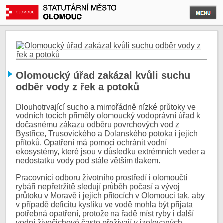
Olomoucký úřad zakázal kvůli suchu
odběr vody z řek a potoků
Dlouhotrvající sucho a mimořádně nízké průtoky ve
vodních tocích přiměly olomoucký vodoprávní úřad k
dočasnému zákazu odběru povrchových vod z
Bystřice, Trusovického a Dolanského potoka i jejich
přítoků. Opatření má pomoci ochránit vodní
ekosystémy, které jsou v důsledku extrémních veder a
nedostatku vody pod stále větším tlakem.
Pracovníci odboru životního prostředí i olomoučtí
rybáři nepřetržitě sledují průběh počasí a vývoj
průtoku v Moravě i jejich přítocích v Olomouci tak, aby
v případě deficitu kyslíku ve vodě mohla být přijata
potřebná opatření, protože na řadě míst ryby i další
vodní živočichové často přežívají v izolovaných