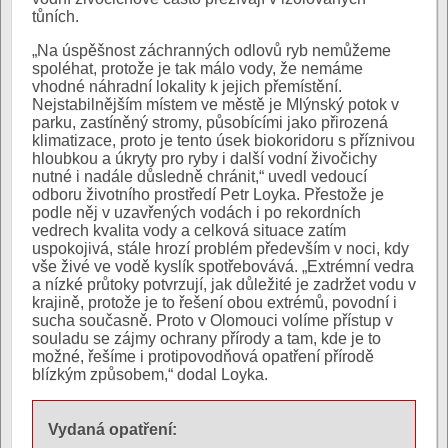
tůních.
„Na úspěšnost záchranných odlovů ryb nemůžeme
spoléhat, protože je tak málo vody, že nemáme
vhodné náhradní lokality k jejich přemístění.
Nejstabilnějším místem ve městě je Mlýnský potok v
parku, zastíněný stromy, působícími jako přirozená
klimatizace, proto je tento úsek biokoridoru s příznivou
hloubkou a úkryty pro ryby i další vodní živočichy
nutné i nadále důsledně chránit,“ uvedl vedoucí
odboru životního prostředí Petr Loyka. Přestože je
podle něj v uzavřených vodách i po rekordních
vedrech kvalita vody a celková situace zatím
uspokojivá, stále hrozí problém především v noci, kdy
vše živé ve vodě kyslík spotřebovává. „Extrémní vedra
a nízké průtoky potvrzují, jak důležité je zadržet vodu v
krajině, protože je to řešení obou extrémů, povodní i
sucha současně. Proto v Olomouci volíme přístup v
souladu se zájmy ochrany přírody a tam, kde je to
možné, řešíme i protipovodňová opatření přírodě
blízkým způsobem,“ dodal Loyka.
Vydaná opatření: