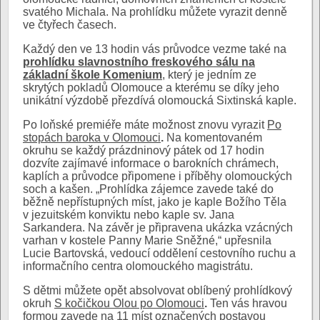
svatého Michala. Na prohlídku můžete vyrazit denně
ve čtyřech časech.
Každý den ve 13 hodin vás průvodce vezme také na
prohlídku slavnostního freskového sálu na
základní škole Komenium
, který je jedním ze
skrytých pokladů Olomouce a kterému se díky jeho
unikátní výzdobě přezdívá olomoucká Sixtinská kaple.
Po loňské premiéře máte možnost znovu vyrazit
Po
stopách baroka v Olomouci
.
Na komentovaném
okruhu se každý prázdninový pátek od 17 hodin
dozvíte zajímavé informace o barokních chrámech,
kaplích a průvodce připomene i příběhy olomouckých
soch a kašen. „Prohlídka zájemce zavede také do
běžně nepřístupných míst, jako je kaple Božího Těla
v jezuitském konviktu nebo kaple sv. Jana
Sarkandera. Na závěr je připravena ukázka vzácných
varhan v kostele Panny Marie Sněžné,“ upřesnila
Lucie Bartovská, vedoucí oddělení cestovního ruchu a
informačního centra olomouckého magistrátu.
S dětmi můžete opět absolvovat oblíbený prohlídkový
okruh
S kočičkou Olou po Olomouci
.
Ten vás hravou
formou zavede na 11 míst označených postavou