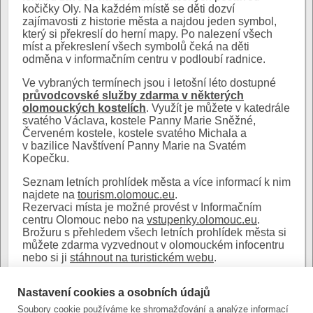
kočičky Oly. Na každém místě se děti dozví
zajímavosti z historie města a najdou jeden symbol,
který si překreslí do herní mapy. Po nalezení všech
míst a překreslení všech symbolů čeká na děti
odměna v informačním centru v podloubí radnice.
Ve vybraných termínech jsou i letošní léto dostupné
průvodcovské služby zdarma v některých
olomouckých kostelích
. Využít je můžete v katedrále
svatého Václava, kostele Panny Marie Sněžné,
Červeném kostele, kostele svatého Michala a
v bazilice Navštívení Panny Marie na Svatém
Kopečku.
Seznam letních prohlídek města a více informací k nim
najdete na
tourism.olomouc.eu
.
Rezervaci místa je možné provést v Informačním
centru Olomouc nebo na
vstupenky.olomouc.eu
.
Brožuru s přehledem všech letních prohlídek města si
můžete zdarma vyzvednout v olomouckém infocentru
nebo si ji
stáhnout na turistickém webu
.
Fotografie:
Nastavení cookies a osobních údajů
Soubory cookie používáme ke shromažďování a analýze informací