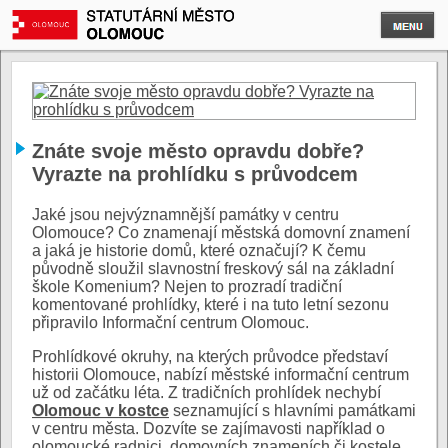
Znáte svoje město opravdu dobře?
Vyrazte na prohlídku s průvodcem
Jaké jsou nejvýznamnější památky v centru
Olomouce? Co znamenají městská domovní znamení
a jaká je historie domů, které označují? K čemu
původně sloužil slavnostní freskový sál na základní
škole Komenium? Nejen to prozradí tradiční
komentované prohlídky, které i na tuto letní sezonu
připravilo Informační centrum Olomouc.
Prohlídkové okruhy, na kterých průvodce představí
historii Olomouce, nabízí městské informační centrum
už od začátku léta. Z tradičních prohlídek nechybí
Olomouc v kostce
seznamující s hlavními památkami
v centru města. Dozvíte se zajímavosti například o
olomoucké radnici, domovních znameních či kostele