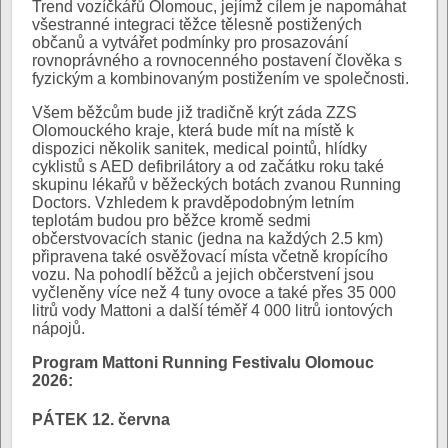
Trend vozíčkářů Olomouc, jejímž cílem je napomáhat
všestranné integraci těžce tělesně postižených
občanů a vytvářet podmínky pro prosazování
rovnoprávného a rovnocenného postavení člověka s
fyzickým a kombinovaným postižením ve společnosti.
Všem běžcům bude již tradičně krýt záda ZZS
Olomouckého kraje, která bude mít na místě k
dispozici několik sanitek, medical pointů, hlídky
cyklistů s AED defibrilátory a od začátku roku také
skupinu lékařů v běžeckých botách zvanou Running
Doctors. Vzhledem k pravděpodobným letním
teplotám budou pro běžce kromě sedmi
občerstvovacích stanic (jedna na každých 2.5 km)
připravena také osvěžovací místa včetně kropícího
vozu. Na pohodlí běžců a jejich občerstvení jsou
vyčleněny více než 4 tuny ovoce a také přes 35 000
litrů vody Mattoni a další téměř 4 000 litrů iontových
nápojů.
Program Mattoni Running Festivalu Olomouc
2026:
PÁTEK 12. června