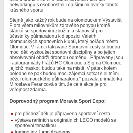
networkingu s osobnostmi i dalšími milovníky tohoto
krásného sportu.
Stejně jako každý rok bude na olomouckém Výstavišti
Flora všem milovníkům zdravého pohybu kromě
stánků se sportovním zbožím a stanovišť pro
účastníky půlmaratonu k dispozici Veletrh
olomouckých sportovních klubů, který pořádá město
Olomouc. V rámci takzvané Sportovní cesty si budou
moci děti vyzkoušet sportovní disciplíny a po jejich
absolvování obdrží drobnou odměnu. „Připraveny jsou
i autogramiády hráčů HC Olomouc a Sigma Olomouc,
jejichž maskoti budou také na místě. V pátek kolem
poledne se pak budou moci zájemci setkat s elitními
běžci olomouckého půlmaratonu,“ pozvala primátorka
Miroslava Ferancová s tím, že celá akce je pro
veřejnost zdarma.
Doprovodný program Moravia Sport Expo:
pro příchozí děti je připravena sportovní cesta
výstava raritních a originálních LEGO modelů se
sportovní tematikou
trampolíny Jump Academy