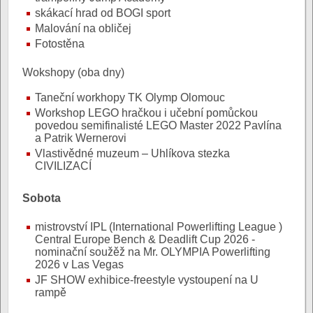
skákací hrad od BOGI sport
Malování na obličej
Fotostěna
Wokshopy (oba dny)
Taneční workhopy TK Olymp Olomouc
Workshop LEGO hračkou i učební pomůckou
povedou semifinalisté LEGO Master 2022 Pavlína
a Patrik Wernerovi
Vlastivědné muzeum – Uhlíkova stezka
CIVILIZACÍ
Sobota
mistrovství IPL (International Powerlifting League )
Central Europe Bench & Deadlift Cup 2026 -
nominační soužěž na Mr. OLYMPIA Powerlifting
2026 v Las Vegas
JF SHOW exhibice-freestyle vystoupení na U
rampě