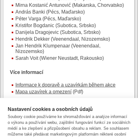
Mirna Kostanić Antunović (Makarska, Chorvatsko)
András Banki (Pécs, Maďarsko)
Péter Varga (Pécs, Maďarsko)
Kristifor Bogdanic (Subotica, Srbsko)
Danijela Dragojevic (Subotica, Srbsko)
Hendrik Dekker (Veenendaal, Nizozemsko)
Jan Hendrik Klumpenaar (Veenendaal,
Nizozemsko)
Sarah Voit (Wiener Neustadt, Rakousko)
Více informací
Informace k dopravě a uzavírkám během akce
Mapa uzavírek a omezení
(Pdf)
Fotografie:
Nastavení cookies a osobních údajů
Soubory cookie používáme ke shromažďování a analýze informací
o výkonu a používání webu, zajištění fungování funkcí ze sociálních
Autor:
Mgr. et Bc. Lenka Jedličková, Ph.D.
|
Poslední
médií a ke zlepšení a přizpůsobení obsahu a reklam. Se souhlasem
úprava: 12. června 2026 (pá)
můžeme také předávat marketingovým platformám některé osobní