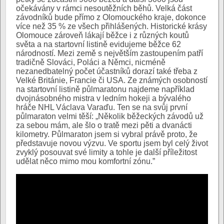
očekávány v rámci nesoutěžních běhů. Velká část
závodníků bude přímo z Olomouckého kraje, dokonce
více než 35 % ze všech přihlášených. Historické krásy
Olomouce zároveň lákají běžce i z různých koutů
světa a na startovní listině evidujeme běžce 62
národností. Mezi země s největším zastoupením patří
tradičně Slováci, Poláci a Němci, nicméně
nezanedbatelný počet účastníků dorazí také třeba z
Velké Británie, Francie či USA. Ze známých osobností
na startovní listině půlmaratonu najdeme například
dvojnásobného mistra v ledním hokeji a bývalého
hráče NHL Václava Varaďu. Ten se na svůj první
půlmaraton velmi těší: „Několik běžeckých závodů už
za sebou mám, ale šlo o tratě mezi pěti a dvanácti
kilometry. Půlmaraton jsem si vybral právě proto, že
představuje novou výzvu. Ve sportu jsem byl celý život
zvyklý posouvat své limity a tohle je další příležitost
udělat něco mimo mou komfortní zónu.”