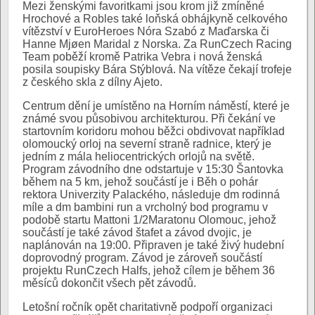
Mezi ženskými favoritkami jsou krom již zmíněné
Hrochové a Robles také loňská obhájkyně celkového
vítězství v EuroHeroes Nóra Szabó z Maďarska či
Hanne Mjøen Maridal z Norska. Za RunCzech Racing
Team poběží kromě Patrika Vebra i nová ženská
posila soupisky Bára Stýblová. Na vítěze čekají trofeje
z českého skla z dílny Ajeto.
Centrum dění je umístěno na Horním náměstí, které je
známé svou působivou architekturou. Při čekání ve
startovním koridoru mohou běžci obdivovat například
olomoucký orloj na severní straně radnice, který je
jedním z mála heliocentrických orlojů na světě.
Program závodního dne odstartuje v 15:30 Šantovka
během na 5 km, jehož součástí je i Běh o pohár
rektora Univerzity Palackého, následuje dm rodinná
míle a dm bambini run a vrcholný bod programu v
podobě startu Mattoni 1/2Maratonu Olomouc, jehož
součástí je také závod štafet a závod dvojic, je
naplánován na 19:00. Připraven je také živý hudební
doprovodný program. Závod je zároveň součástí
projektu RunCzech Halfs, jehož cílem je během 36
měsíců dokončit všech pět závodů.
Letošní ročník opět charitativně podpoří organizaci