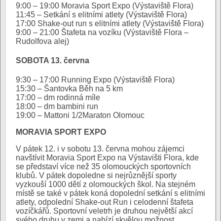
9:00 – 19:00 Moravia Sport Expo (Výstaviště Flora)
11:45 – Setkání s elitními atlety (Výstaviště Flora)
17:00 Shake-out run s elitními atlety (Výstaviště Flora)
9:00 – 21:00 Štafeta na vozíku (Výstaviště Flora –
Rudolfova alej)
SOBOTA 13. června
9:30 – 17:00 Running Expo (Výstaviště Flora)
15:30 – Šantovka Běh na 5 km
17:00 – dm rodinná míle
18:00 – dm bambini run
19:00 – Mattoni 1/2Maraton Olomouc
MORAVIA SPORT EXPO
V pátek 12. i v sobotu 13. června mohou zájemci
navštívit Moravia Sport Expo na Výstavišti Flora, kde
se představí více než 35 olomouckých sportovních
klubů. V pátek dopoledne si nejrůznější sporty
vyzkouší 1000 dětí z olomouckých škol. Na stejném
místě se také v pátek koná dopolední setkání s elitními
atlety, odpolední Shake-out Run i celodenní štafeta
vozíčkářů. Sportovní veletrh je druhou největší akcí
svého druhu v zemi a nabízí skvělou možnost