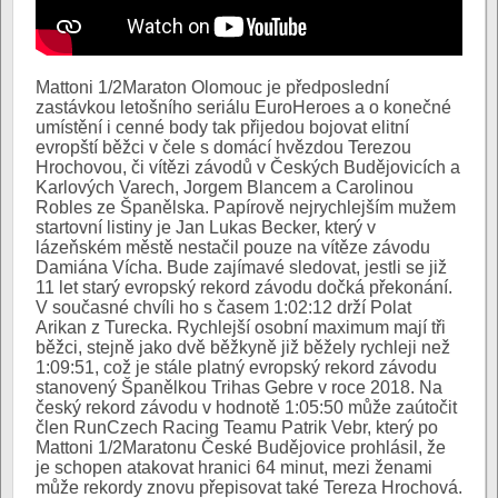
Mattoni 1/2Maraton Olomouc je předposlední
zastávkou letošního seriálu EuroHeroes a o konečné
umístění i cenné body tak přijedou bojovat elitní
evropští běžci v čele s domácí hvězdou Terezou
Hrochovou, či vítězi závodů v Českých Budějovicích a
Karlových Varech, Jorgem Blancem a Carolinou
Robles ze Španělska. Papírově nejrychlejším mužem
startovní listiny je Jan Lukas Becker, který v
lázeňském městě nestačil pouze na vítěze závodu
Damiána Vícha. Bude zajímavé sledovat, jestli se již
11 let starý evropský rekord závodu dočká překonání.
V současné chvíli ho s časem 1:02:12 drží Polat
Arikan z Turecka. Rychlejší osobní maximum mají tři
běžci, stejně jako dvě běžkyně již běžely rychleji než
1:09:51, což je stále platný evropský rekord závodu
stanovený Španělkou Trihas Gebre v roce 2018. Na
český rekord závodu v hodnotě 1:05:50 může zaútočit
člen RunCzech Racing Teamu Patrik Vebr, který po
Mattoni 1/2Maratonu České Budějovice prohlásil, že
je schopen atakovat hranici 64 minut, mezi ženami
může rekordy znovu přepisovat také Tereza Hrochová.