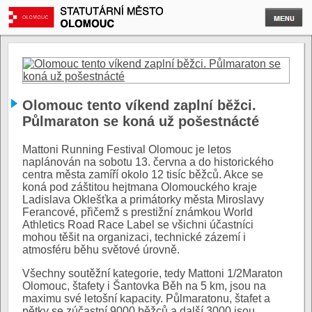
Olomouc tento víkend zaplní běžci.
Půlmaraton se koná už pošestnácté
Mattoni Running Festival Olomouc je letos
naplánován na sobotu 13. června a do historického
centra města zamíří okolo 12 tisíc běžců. Akce se
koná pod záštitou hejtmana Olomouckého kraje
Ladislava Oklešťka a primátorky města Miroslavy
Ferancové, přičemž s prestižní známkou World
Athletics Road Race Label se všichni účastníci
mohou těšit na organizaci, technické zázemí i
atmosféru běhu světové úrovně.
Všechny soutěžní kategorie, tedy Mattoni 1/2Maraton
Olomouc, štafety i Šantovka Běh na 5 km, jsou na
maximu své letošní kapacity. Půlmaratonu, štafet a
pětky se zúčastní 9000 běžců a další 3000 jsou