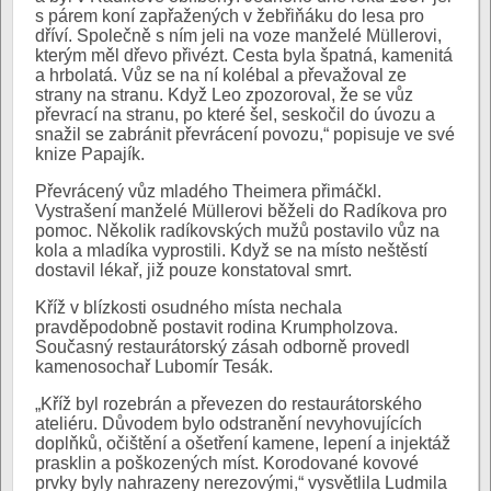
s párem koní zapřažených v žebřiňáku do lesa pro
dříví. Společně s ním jeli na voze manželé Müllerovi,
kterým měl dřevo přivézt. Cesta byla špatná, kamenitá
a hrbolatá. Vůz se na ní kolébal a převažoval ze
strany na stranu. Když Leo zpozoroval, že se vůz
převrací na stranu, po které šel, seskočil do úvozu a
snažil se zabránit převrácení povozu,“ popisuje ve své
knize Papajík.
Převrácený vůz mladého Theimera přimáčkl.
Vystrašení manželé Müllerovi běželi do Radíkova pro
pomoc. Několik radíkovských mužů postavilo vůz na
kola a mladíka vyprostili. Když se na místo neštěstí
dostavil lékař, již pouze konstatoval smrt.
Kříž v blízkosti osudného místa nechala
pravděpodobně postavit rodina Krumpholzova.
Současný restaurátorský zásah odborně provedl
kamenosochař Lubomír Tesák.
„Kříž byl rozebrán a převezen do restaurátorského
ateliéru. Důvodem bylo odstranění nevyhovujících
doplňků, očištění a ošetření kamene, lepení a injektáž
prasklin a poškozených míst. Korodované kovové
prvky byly nahrazeny nerezovými,“ vysvětlila Ludmila