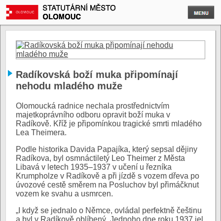
Radíkovská boží muka připomínají
nehodu mladého muže
Olomoucká radnice nechala prostřednictvím
majetkoprávního odboru opravit boží muka v
Radíkově. Kříž je připomínkou tragické smrti mladého
Lea Theimera.
Podle historika Davida Papajíka, který sepsal dějiny
Radíkova, byl osmnáctiletý Leo Theimer z Města
Libavá v letech 1935–1937 v učení u řezníka
Krumpholze v Radíkově a při jízdě s vozem dřeva po
úvozové cestě směrem na Posluchov byl přimáčknut
vozem ke svahu a usmrcen.
„I když se jednalo o Němce, ovládal perfektně češtinu
a byl v Radíkově oblíbený. Jednoho dne roku 1937 jel