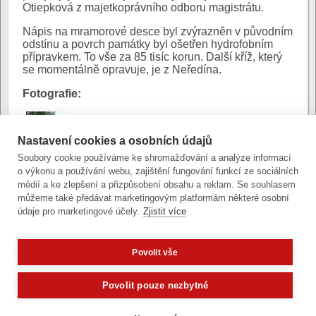
Otiepková z majetkoprávního odboru magistrátu.
Nápis na mramorové desce byl zvýrazněn v původním
odstínu a povrch památky byl ošetřen hydrofobním
přípravkem. To vše za 85 tisíc korun. Další kříž, který
se momentálně opravuje, je z Neředína.
Fotografie:
Nastavení cookies a osobních údajů
Soubory cookie používáme ke shromažďování a analýze informací
o výkonu a používání webu, zajištění fungování funkcí ze sociálních
Autor:
Mgr. Pavel Konečný
|
Poslední úprava:
médií a ke zlepšení a přizpůsobení obsahu a reklam. Se souhlasem
3. června 2026 (st)
můžeme také předávat marketingovým platformám některé osobní
údaje pro marketingové účely.
Zjistit více
Povolit vše
Zobrazit verzi pro počítač
Potřebujete poradit?
Zeptej
Povolit pouze nezbytné
Články a fotografie lze kopírovat jen se svolením provozovatele
vývoj
|
správa obsahu
| design:
Rency