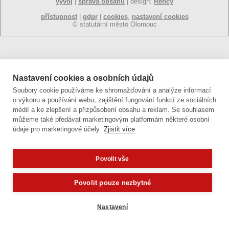
vývoj
|
správa obsahu
| design:
Rency
přístupnost
|
gdpr
|
cookies
,
nastavení cookies
© statutární město Olomouc
Nastavení cookies a osobních údajů
Soubory cookie používáme ke shromažďování a analýze informací
o výkonu a používání webu, zajištění fungování funkcí ze sociálních
médií a ke zlepšení a přizpůsobení obsahu a reklam. Se souhlasem
můžeme také předávat marketingovým platformám některé osobní
údaje pro marketingové účely.
Zjistit více
Povolit vše
Potřebujete poradit?
Zeptejte se našeho asistenta
Povolit pouze nezbytné
Nastavení