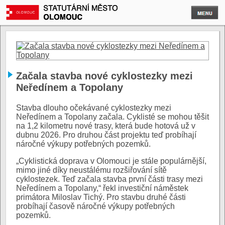
Začala stavba nové cyklostezky mezi
Neředínem a Topolany
Stavba dlouho očekávané cyklostezky mezi
Neředínem a Topolany začala. Cyklisté se mohou těšit
na 1,2 kilometru nové trasy, která bude hotová už v
dubnu 2026. Pro druhou část projektu teď probíhají
náročné výkupy potřebných pozemků.
„Cyklistická doprava v Olomouci je stále populárnější,
mimo jiné díky neustálému rozšiřování sítě
cyklostezek. Teď začala stavba první části trasy mezi
Neředínem a Topolany,“ řekl investiční náměstek
primátora Miloslav Tichý. Pro stavbu druhé části
probíhají časově náročné výkupy potřebných
pozemků.