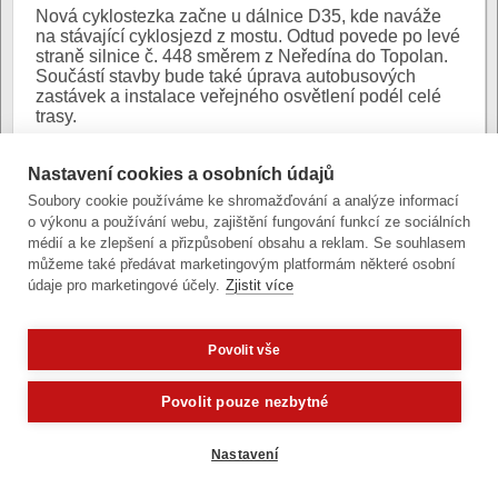
Nová cyklostezka začne u dálnice D35, kde naváže
na stávající cyklosjezd z mostu. Odtud povede po levé
straně silnice č. 448 směrem z Neředína do Topolan.
Součástí stavby bude také úprava autobusových
zastávek a instalace veřejného osvětlení podél celé
trasy.
Realizace této části cyklostezky přijde přibližně na
Nastavení cookies a osobních údajů
12,5 milionů korun a projekt je podpořen dotací z
Integrovaného regionálního operačního programu.
Soubory cookie používáme ke shromažďování a analýze informací
o výkonu a používání webu, zajištění fungování funkcí ze sociálních
Autor:
Bc. Jan Horejš
|
Poslední úprava:
médií a ke zlepšení a přizpůsobení obsahu a reklam. Se souhlasem
8. července 2025 (út)
můžeme také předávat marketingovým platformám některé osobní
údaje pro marketingové účely.
Zjistit více
Povolit vše
Zobrazit verzi pro počítač
Potřebujete poradit?
Zeptejte se našeho asistenta
Povolit pouze nezbytné
Články a fotografie lze kopírovat jen se svolením provozovatele
vývoj
|
správa obsahu
| design:
Rency
Nastavení
přístupnost
|
gdpr
|
cookies
,
nastavení cookies
© statutární město Olomouc