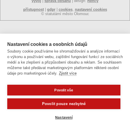
vývoj
|
správa obsahu
| design:
Rency
přístupnost
|
gdpr
|
cookies
,
nastavení cookies
© statutární město Olomouc
Nastavení cookies a osobních údajů
Soubory cookie používáme ke shromažďování a analýze informací
o výkonu a používání webu, zajištění fungování funkcí ze sociálních
médií a ke zlepšení a přizpůsobení obsahu a reklam. Se souhlasem
můžeme také předávat marketingovým platformám některé osobní
údaje pro marketingové účely.
Zjistit více
Povolit vše
Potřebujete poradit?
Zeptejte
Povolit pouze nezbytné
Nastavení