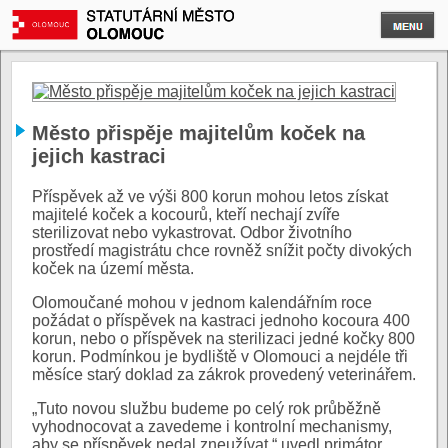
Město přispěje majitelům koček na
jejich kastraci
Příspěvek až ve výši 800 korun mohou letos získat
majitelé koček a kocourů, kteří nechají zvíře
sterilizovat nebo vykastrovat. Odbor životního
prostředí magistrátu chce rovněž snížit počty divokých
koček na území města.
Olomoučané mohou v jednom kalendářním roce
požádat o příspěvek na kastraci jednoho kocoura 400
korun, nebo o příspěvek na sterilizaci jedné kočky 800
korun. Podmínkou je bydliště v Olomouci a nejdéle tři
měsíce starý doklad za zákrok provedený veterinářem.
„Tuto novou službu budeme po celý rok průběžně
vyhodnocovat a zavedeme i kontrolní mechanismy,
aby se příspěvek nedal zneužívat,“ uvedl primátor