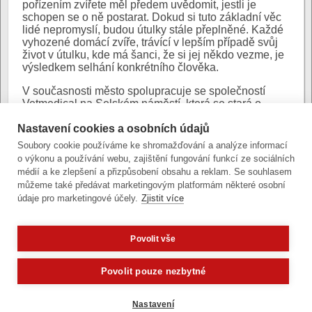
pořízením zvířete měl předem uvědomit, jestli je
schopen se o ně postarat. Dokud si tuto základní věc
lidé nepromyslí, budou útulky stále přeplněné. Každé
vyhozené domácí zvíře, trávící v lepším případě svůj
život v útulku, kde má šanci, že si jej někdo vezme, je
výsledkem selhání konkrétního člověka.
V současnosti město spolupracuje se společností
Vetmedical na Selském náměstí, která se stará o
nalezené a toulavé kočky odchycené strážníky
Nastavení cookies a osobních údajů
městské policie. Roční náklady na jejich umístění a
kastraci přesahují půl milionu korun.
Soubory cookie používáme ke shromažďování a analýze informací
o výkonu a používání webu, zajištění fungování funkcí ze sociálních
Autor:
Mgr. Pavel Konečný
|
Poslední úprava:
médií a ke zlepšení a přizpůsobení obsahu a reklam. Se souhlasem
10. ledna 2025 (pá)
můžeme také předávat marketingovým platformám některé osobní
údaje pro marketingové účely.
Zjistit více
Povolit vše
Zobrazit verzi pro počítač
Potřebujete poradit?
Zeptejte se našeho asistenta
Oldy.
Povolit pouze nezbytné
Články a fotografie lze kopírovat jen se svolením provozovatele
vývoj
|
správa obsahu
| design:
Rency
Nastavení
přístupnost
|
gdpr
|
cookies
,
nastavení cookies