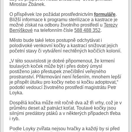
Miroslav Žbánek.
O příspěvek lze požádat prostřednictvím
formuláře
.
Bližší informace k programu sterilizace a kastrace je
možné získat na odboru životního prostředí u
Terezy
Benýškové
na telefonním čísle
588 488 352
.
Město bude také letos postupně odchytávat i
polodivoké venkovní kočky a kastrací snižovat jejich
početní stavy či vytváření nechtěných kočičích kolonií.
„V této souvislosti je dobré připomenout, že krmení
toulavých koček může být i přes dobrý úmysl
postiženo jako přestupek znečištění veřejného
prostranství. Přikrmování není řešením, mnohem lepší
je přispět útulku pro kočky nebo si kočku adoptovat,“
podotkl vedoucí životného prostředí magistrátu Petr
Loyka.
Dospělá kočka může mít ročně dva až tři vrhy, což je v
průměru deset až patnáct koťat. Toulavé kočky jsou
silnými predátory ptáků a v některých případech třeba
i ryb.
Podle Loyky zvířata nejsou hračky a každý by si před