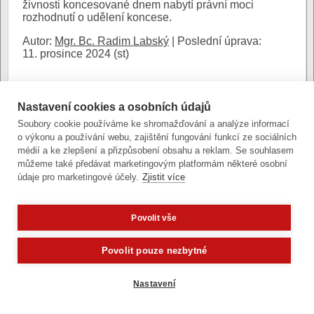
živnosti koncesované dnem nabytí právní moci
rozhodnutí o udělení koncese.
Autor:
Mgr. Bc. Radim Labský
|
Poslední úprava:
11. prosince 2024 (st)
Nastavení cookies a osobních údajů
Soubory cookie používáme ke shromažďování a analýze informací
Zobrazit verzi pro počítač
o výkonu a používání webu, zajištění fungování funkcí ze sociálních
médií a ke zlepšení a přizpůsobení obsahu a reklam. Se souhlasem
Články a fotografie lze kopírovat jen se svolením provozovatele
vývoj
|
správa obsahu
| design:
Rency
můžeme také předávat marketingovým platformám některé osobní
údaje pro marketingové účely.
Zjistit více
přístupnost
|
gdpr
|
cookies
,
nastavení cookies
© statutární město Olomouc
Povolit vše
Potřebujete poradit?
Zeptejte se naše
Povolit pouze nezbytné
Nastavení