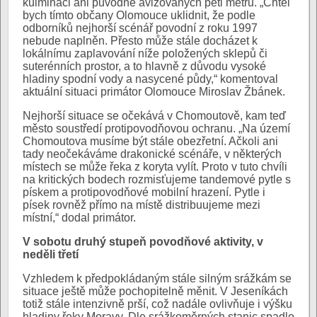
kulminaci ani původně avizovaných pěti metrů. „Chtěl
bych tímto občany Olomouce uklidnit, že podle
odborníků nejhorší scénář povodní z roku 1997
nebude naplněn. Přesto může stále docházet k
lokálnímu zaplavování níže položených sklepů či
suterénních prostor, a to hlavně z důvodu vysoké
hladiny spodní vody a nasycené půdy,“ komentoval
aktuální situaci primátor Olomouce Miroslav Žbánek.
Nejhorší situace se očekává v Chomoutově, kam teď
město soustředí protipovodňovou ochranu. „Na území
Chomoutova musíme být stále obezřetní. Ačkoli ani
tady neočekáváme drakonické scénáře, v některých
místech se může řeka z koryta vylít. Proto v tuto chvíli
na kritických bodech rozmisťujeme tandemové pytle s
pískem a protipovodňové mobilní hrazení. Pytle i
písek rovněž přímo na místě distribuujeme mezi
místní,“ dodal primátor.
V sobotu druhý stupeň povodňové aktivity, v
neděli třetí
Vzhledem k předpokládaným stále silným srážkám se
situace ještě může pochopitelně měnit. V Jeseníkách
totiž stále intenzivně prší, což nadále ovlivňuje i výšku
hladiny řeky Moravy. Dle srážkoměrných stanic spadlo