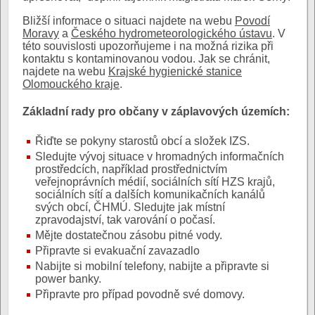
Bližší informace o situaci najdete na webu
Povodí
Moravy
a
Českého hydrometeorologického ústavu
. V
této souvislosti upozorňujeme i na možná rizika při
kontaktu s kontaminovanou vodou. Jak se chránit,
najdete na webu
Krajské hygienické stanice
Olomouckého kraje
.
Základní rady pro občany v záplavových územích:
Řiďte se pokyny starostů obcí a složek IZS.
Sledujte vývoj situace v hromadných informačních
prostředcích, například prostřednictvím
veřejnoprávních médií, sociálních sítí HZS krajů,
sociálních sítí a dalších komunikačních kanálů
svých obcí, ČHMÚ. Sledujte jak místní
zpravodajství, tak varování o počasí.
Mějte dostatečnou zásobu pitné vody.
Připravte si evakuační zavazadlo
Nabijte si mobilní telefony, nabijte a připravte si
power banky.
Připravte pro případ povodně své domovy.