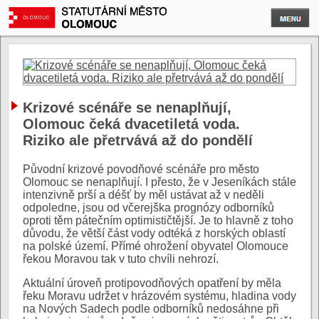
Krizové scénáře se nenaplňují,
Olomouc čeká dvacetiletá voda.
Riziko ale přetrvává až do pondělí
Původní krizové povodňové scénáře pro město
Olomouc se nenaplňují. I přesto, že v Jeseníkách stále
intenzivně prší a déšť by měl ustávat až v neděli
odpoledne, jsou od včerejška prognózy odborníků
oproti těm pátečním optimističtější. Je to hlavně z toho
důvodu, že větší část vody odtéká z horských oblastí
na polské území. Přímé ohrožení obyvatel Olomouce
řekou Moravou tak v tuto chvíli nehrozí.
Aktuální úroveň protipovodňových opatření by měla
řeku Moravu udržet v hrázovém systému, hladina vody
na Nových Sadech podle odborníků nedosáhne při