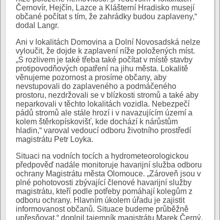
Černovír, Hejčín, Lazce a Klášterní Hradisko musejí
občané počítat s tím, že zahrádky budou zaplaveny,“
dodal Langr.
Ani v lokalitách Domovina a Dolní Novosadská nelze
vyloučit, že dojde k zaplavení níže položených míst.
„S rozlivem je také třeba také počítat v místě stavby
protipovodňových opatření na jihu města. Lokalitě
věnujeme pozornost a prosíme občany, aby
nevstupovali do zaplaveného a podmáčeného
prostoru, nezdržovali se v blízkosti stromů a také aby
neparkovali v těchto lokalitách vozidla. Nebezpečí
pádů stromů ale stále hrozí i v navazujícím území a
kolem štěrkopískovišť, kde dochází k nárůstům
hladin,“ varoval vedoucí odboru životního prostředí
magistrátu Petr Loyka.
Situaci na vodních tocích a hydrometeorologickou
předpověď nadále monitoruje havarijní služba odboru
ochrany Magistrátu města Olomouce. „Zároveň jsou v
plné pohotovosti zbývající členové havarijní služby
magistrátu, kteří podle potřeby pomáhají kolegům z
odboru ochrany. Hlavním úkolem úřadu je zajistit
informovanost občanů. Situace budeme průběžně
upřesňovat,“ doplnil tajemník magistrátu Marek Černý.