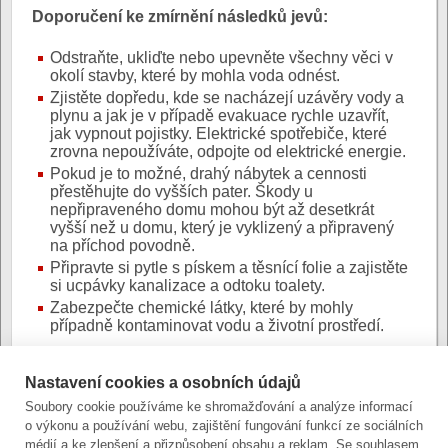
Doporučení ke zmírnění následků jevů:
Odstraňte, ukliďte nebo upevněte všechny věci v
okolí stavby, které by mohla voda odnést.
Zjistěte dopředu, kde se nacházejí uzávěry vody a
plynu a jak je v případě evakuace rychle uzavřít,
jak vypnout pojistky. Elektrické spotřebiče, které
zrovna nepoužíváte, odpojte od elektrické energie.
Pokud je to možné, drahý nábytek a cennosti
přestěhujte do vyšších pater. Škody u
nepřipraveného domu mohou být až desetkrát
vyšší než u domu, který je vyklizený a připravený
na příchod povodně.
Připravte si pytle s pískem a těsnící folie a zajistěte
si ucpávky kanalizace a odtoku toalety.
Zabezpečte chemické látky, které by mohly
případně kontaminovat vodu a životní prostředí.
Fotografie:
Nastavení cookies a osobních údajů
Soubory cookie používáme ke shromažďování a analýze informací
o výkonu a používání webu, zajištění fungování funkcí ze sociálních
Autor:
Mgr. et Bc. Lenka Jedličková, Ph.D.
|
Poslední
médií a ke zlepšení a přizpůsobení obsahu a reklam. Se souhlasem