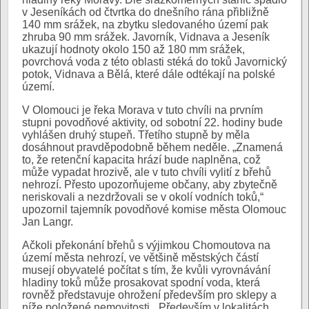
v Jeseníkách od čtvrtka do dnešního rána přibližně
140 mm srážek, na zbytku sledovaného území pak
zhruba 90 mm srážek. Javorník, Vidnava a Jeseník
ukazují hodnoty okolo 150 až 180 mm srážek,
povrchová voda z této oblasti stéká do toků Javornický
potok, Vidnava a Bělá, které dále odtékají na polské
území.
V Olomouci je řeka Morava v tuto chvíli na prvním
stupni povodňové aktivity, od sobotní 22. hodiny bude
vyhlášen druhý stupeň. Třetího stupně by měla
dosáhnout pravděpodobně během neděle. „Znamená
to, že retenční kapacita hrází bude naplněna, což
může vypadat hrozivě, ale v tuto chvíli vylití z břehů
nehrozí. Přesto upozorňujeme občany, aby zbytečně
neriskovali a nezdržovali se v okolí vodních toků,“
upozornil tajemník povodňové komise města Olomouc
Jan Langr.
Ačkoli překonání břehů s výjimkou Chomoutova na
území města nehrozí, ve většině městských částí
musejí obyvatelé počítat s tím, že kvůli vyrovnávání
hladiny toků může prosakovat spodní voda, která
rovněž představuje ohrožení především pro sklepy a
níže položené nemovitosti. „Především v lokalitách