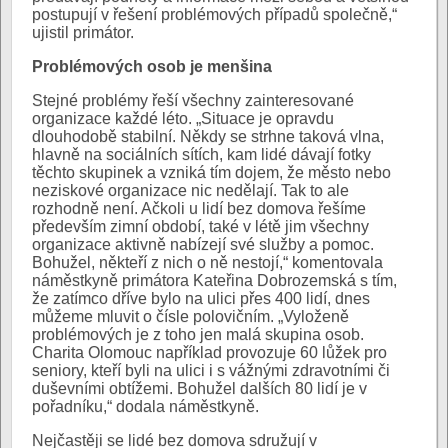
postupují v řešení problémových případů společně,“
ujistil primátor.
Problémových osob je menšina
Stejné problémy řeší všechny zainteresované
organizace každé léto. „Situace je opravdu
dlouhodobě stabilní. Někdy se strhne taková vlna,
hlavně na sociálních sítích, kam lidé dávají fotky
těchto skupinek a vzniká tím dojem, že město nebo
neziskové organizace nic nedělají. Tak to ale
rozhodně není. Ačkoli u lidí bez domova řešíme
především zimní období, také v létě jim všechny
organizace aktivně nabízejí své služby a pomoc.
Bohužel, někteří z nich o ně nestojí,“ komentovala
náměstkyně primátora Kateřina Dobrozemská s tím,
že zatímco dříve bylo na ulici přes 400 lidí, dnes
můžeme mluvit o čísle polovičním. „Vyloženě
problémových je z toho jen malá skupina osob.
Charita Olomouc například provozuje 60 lůžek pro
seniory, kteří byli na ulici i s vážnými zdravotními či
duševními obtížemi. Bohužel dalších 80 lidí je v
pořadníku,“ dodala náměstkyně.
Nejčastěji se lidé bez domova sdružují v