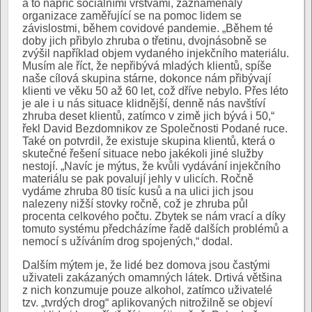
a to napříč sociálními vrstvami, zaznamenaly
organizace zaměřující se na pomoc lidem se
závislostmi, během covidové pandemie. „Během té
doby jich přibylo zhruba o třetinu, dvojnásobně se
zvýšil například objem vydaného injekčního materiálu.
Musím ale říct, že nepřibývá mladých klientů, spíše
naše cílová skupina stárne, dokonce nám přibývají
klienti ve věku 50 až 60 let, což dříve nebylo. Přes léto
je ale i u nás situace klidnější, denně nás navštíví
zhruba deset klientů, zatímco v zimě jich bývá i 50,“
řekl David Bezdomnikov ze Společnosti Podané ruce.
Také on potvrdil, že existuje skupina klientů, která o
skutečné řešení situace nebo jakékoli jiné služby
nestojí. „Navíc je mýtus, že kvůli vydávání injekčního
materiálu se pak povalují jehly v ulicích. Ročně
vydáme zhruba 80 tisíc kusů a na ulici jich jsou
nalezeny nižší stovky ročně, což je zhruba půl
procenta celkového počtu. Zbytek se nám vrací a díky
tomuto systému předcházíme řadě dalších problémů a
nemocí s užíváním drog spojených,“ dodal.
Dalším mýtem je, že lidé bez domova jsou častými
uživateli zakázaných omamných látek. Drtivá většina
z nich konzumuje pouze alkohol, zatímco uživatelé
tzv. „tvrdých drog“ aplikovaných nitrožilně se objeví