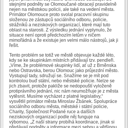
stejnými podněty se Olomoučané obracejí pravidelně
nejen na městskou policii, ale také na vedení města.
Primátor Olomouce proto svolal pracovní skupinu
složenou ze zástupců sociálního odboru, policie,
strážníků a neziskových organizací, které mají tuto
oblast na starosti. Z výsledku jednání vyplynulo, že
situace není oproti předchozím letům v ničem
mimořádná a že existuje jen velmi málo nástrojů, jak ji
řešit.
Tento problém se totiž ve městě objevuje každé léto,
kdy se ke skupinkám místních přidávají tzv. pendleři.
„Víme, že problémové skupinky lidí, ať už z Brněnska
nebo Ostravska, berou Olomouc jako průjezdní město.
Vystupují tady, sdružují se. Snažíme se je mít pod
kontrolou buď státní, nebo městské policie. Nelze se
jich zbavit, protože pakliže se nedopouští vyloženě
protiprávního jednání, nic nám neumožňuje je z města
vytěsnit. Musíme vycházet z platné legislativy,“
vysvětlil primátor města Miroslav Žbánek. Spolupráce
sociálního odboru města, městské i státní policie,
Charity, Společnost Podané ruce a dalších
neziskových organizací podle něj funguje na
výbornou. „Z naší strany probíhá koordinace, jinak si
předávají podněty a informace mezi sebou a většinou