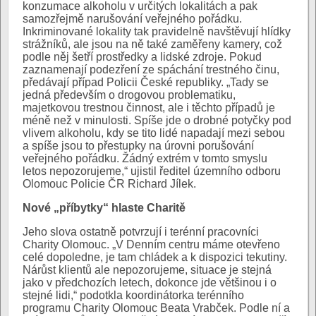
konzumace alkoholu v určitých lokalitách a pak
samozřejmě narušování veřejného pořádku.
Inkriminované lokality tak pravidelně navštěvují hlídky
strážníků, ale jsou na ně také zaměřeny kamery, což
podle něj šetří prostředky a lidské zdroje. Pokud
zaznamenají podezření ze spáchání trestného činu,
předávají případ Policii České republiky. „Tady se
jedná především o drogovou problematiku,
majetkovou trestnou činnost, ale i těchto případů je
méně než v minulosti. Spíše jde o drobné potyčky pod
vlivem alkoholu, kdy se tito lidé napadají mezi sebou
a spíše jsou to přestupky na úrovni porušování
veřejného pořádku. Žádný extrém v tomto smyslu
letos nepozorujeme,“ ujistil ředitel územního odboru
Olomouc Policie ČR Richard Jílek.
Nové „příbytky“ hlaste Charitě
Jeho slova ostatně potvrzují i terénní pracovníci
Charity Olomouc. „V Denním centru máme otevřeno
celé dopoledne, je tam chládek a k dispozici tekutiny.
Nárůst klientů ale nepozorujeme, situace je stejná
jako v předchozích letech, dokonce jde většinou i o
stejné lidi,“ podotkla koordinátorka terénního
programu Charity Olomouc Beata Vrabček. Podle ní a