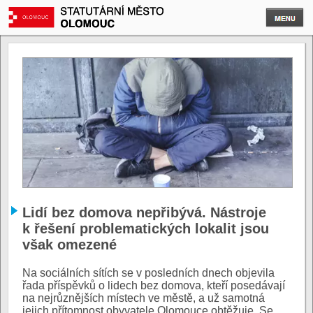
Lidí bez domova nepřibývá. Nástroje
k řešení problematických lokalit jsou
však omezené
Na sociálních sítích se v posledních dnech objevila
řada příspěvků o lidech bez domova, kteří posedávají
na nejrůznějších místech ve městě, a už samotná
jejich přítomnost obyvatele Olomouce obtěžuje. Se