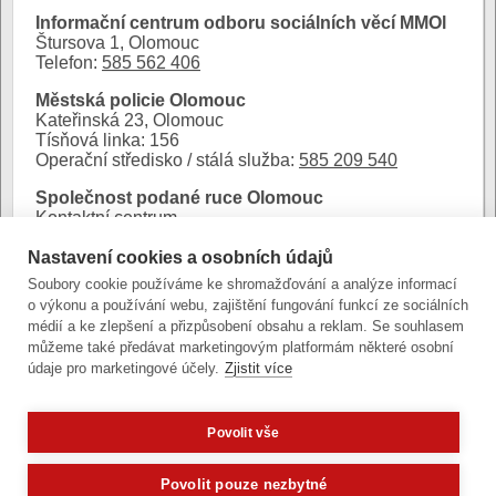
Informační centrum odboru sociálních věcí MMOl
Štursova 1, Olomouc
Telefon:
585 562 406
Městská policie Olomouc
Kateřinská 23, Olomouc
Tísňová linka: 156
Operační středisko / stálá služba:
585 209 540
Společnost podané ruce Olomouc
Kontaktní centrum
Sokolská 551/48, Olomouc
Telefon:
778 411 689
Nastavení cookies a osobních údajů
kcentrum.olomouc@podaneruce.cz
Soubory cookie používáme ke shromažďování a analýze informací
o výkonu a používání webu, zajištění fungování funkcí ze sociálních
Autor:
Mgr. et Bc. Lenka Jedličková, Ph.D.
|
Poslední
médií a ke zlepšení a přizpůsobení obsahu a reklam. Se souhlasem
úprava: 23. července 2024 (út)
můžeme také předávat marketingovým platformám některé osobní
údaje pro marketingové účely.
Zjistit více
Povolit vše
Potřebujete poradit?
Zeptejte se našeho asistenta
Zobrazit verzi pro počítač
Oldy.
Povolit pouze nezbytné
Články a fotografie lze kopírovat jen se svolením provozovatele