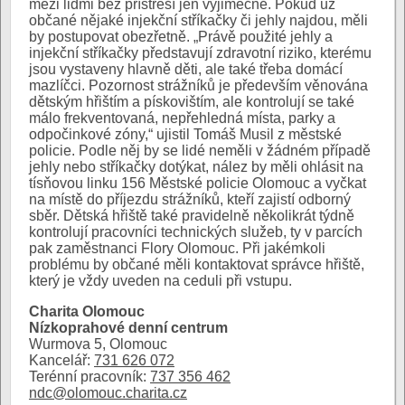
mezi lidmi bez přístřeší jen výjimečně. Pokud už
občané nějaké injekční stříkačky či jehly najdou, měli
by postupovat obezřetně. „Právě použité jehly a
injekční stříkačky představují zdravotní riziko, kterému
jsou vystaveny hlavně děti, ale také třeba domácí
mazlíčci. Pozornost strážníků je především věnována
dětským hřištím a pískovištím, ale kontrolují se také
málo frekventovaná, nepřehledná místa, parky a
odpočinkové zóny,“ ujistil Tomáš Musil z městské
policie. Podle něj by se lidé neměli v žádném případě
jehly nebo stříkačky dotýkat, nález by měli ohlásit na
tísňovou linku 156 Městské policie Olomouc a vyčkat
na místě do příjezdu strážníků, kteří zajistí odborný
sběr. Dětská hřiště také pravidelně několikrát týdně
kontrolují pracovníci technických služeb, ty v parcích
pak zaměstnanci Flory Olomouc. Při jakémkoli
problému by občané měli kontaktovat správce hřiště,
který je vždy uveden na ceduli při vstupu.
Charita Olomouc
Nízkoprahové denní centrum
Wurmova 5, Olomouc
Kancelář:
731 626 072
Terénní pracovník:
737 356 462
ndc@olomouc.charita.cz