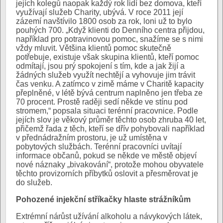
jejích kolegů naopak každý rok lidí bez domova, kteří
využívají služeb Charity, ubývá. V roce 2011 její
zázemí navštívilo 1800 osob za rok, loni už to bylo
pouhých 700. „Když klienti do Denního centra přijdou,
například pro potravinovou pomoc, snažíme se s nimi
vždy mluvit. Většina klientů pomoc skutečně
potřebuje, existuje však skupina klientů, kteří pomoc
odmítají, jsou prý spokojení s tím, kde a jak žijí a
žádných služeb využít nechtějí a vyhovuje jim trávit
čas venku. A zatímco v zimě máme v Charitě kapacity
přeplněné, v létě bývá centrum naplněno jen třeba ze
70 procent. Prostě raději sedí někde ve stínu pod
stromem,“ popsala situaci terénní pracovnice. Podle
jejích slov je věkový průměr těchto osob zhruba 40 let,
přičemž řada z těch, kteří se dřív pohybovali například
v přednádražním prostoru, je už umístěna v
pobytových službách. Terénní pracovníci uvítají
informace občanů, pokud se někde ve městě objeví
nové náznaky „bivakování“, protože mohou obyvatele
těchto provizorních příbytků oslovit a přesměrovat je
do služeb.
Pohozené injekční stříkačky hlaste strážníkům
Extrémní nárůst užívání alkoholu a návykových látek,