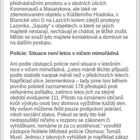
přednádražním prostoru a v okolních ulicích
Kosmonautů a Masarykova, ale také ve
zdemolovaném objektu u Klášterního Hradiska, v
Blanické ulici či na Lazcích kolem zdejší prodejny
Lazenka. „Squaty“ v objektech, o které se jejich
majitelé nestarají, nechávají je chátrat, je těžké zrušit.
Město se snaží tyto majitele kontaktovat a domluvit se
na dalším postupu.
Policie: Situace není letos v ničem mimořádná
Ani podle zástupců policie není situace v letošním
roce v ničem mimořádná. „Letos mámě těchto případů
podle statistik naopak méně než v předchozích letech.
Například ulice Jeremenkova – tady jsme loni během
prvního pololetí zaznamenali 178 přestupků proti
veřejnému pořádku, zatímco letos jich za stejné
období evidujeme 111. Přesto na oznámení občanů
kvůli výskytu osob bez domova vyjíždíme každý den.
My ovšem můžeme řešit pouze protiprávní jednání,
nikoli sociální status. Pokud se tedy tito lidé
nedopouštějí ničeho v rozporu se zákonem či
vyhláškami, nemáme je za co postihovat,“ vysvětlil
zástupce ředitele Městské policie Olomouc Tomáš
Musil. Jednou z takových vyhlášek je například zákaz