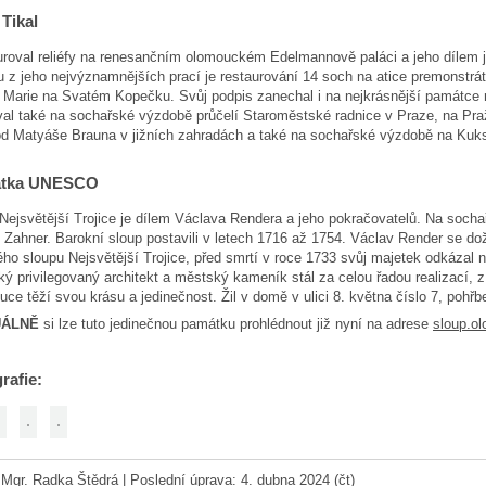
Tikal
roval reliéfy na renesančním olomouckém Edelmannově paláci a jeho dílem 
 z jeho nejvýznamnějších prací je restaurování 14 soch na atice premonstrát
Marie na Svatém Kopečku. Svůj podpis zanechal i na nejkrásnější památce
al také na sochařské výzdobě průčelí Staroměstské radnice v Praze, na Pra
d Matyáše Brauna v jižních zahradách a také na sochařské výzdobě na Kuk
tka UNESCO
Nejsvětější Trojice je dílem Václava Rendera a jeho pokračovatelů. Na sochařs
 Zahner. Barokní sloup postavili v letech 1716 až 1754. Václav Render se do
ho sloupu Nejsvětější Trojice, před smrtí v roce 1733 svůj majetek odkázal 
ký privilegovaný architekt a městský kameník stál za celou řadou realizací, 
ce těží svou krásu a jedinečnost. Žil v domě v ulici 8. května číslo 7, pohřb
UÁLNĚ
si lze tuto jedinečnou památku prohlédnout již nyní na adrese
sloup.o
rafie:
:
Mgr. Radka Štědrá
|
Poslední úprava: 4. dubna 2024 (čt)