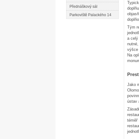
Typick
Přednáškový sál
doplňu
objasň
Parkoviště Palackého 14
doplňo
Tým re
jednot
a celý
nutné,
výšce 
Na opl
monume
Prest
Jako 
Olomou
povinn
ústav 
Zásadn
restau
téměř 
restau
jednot