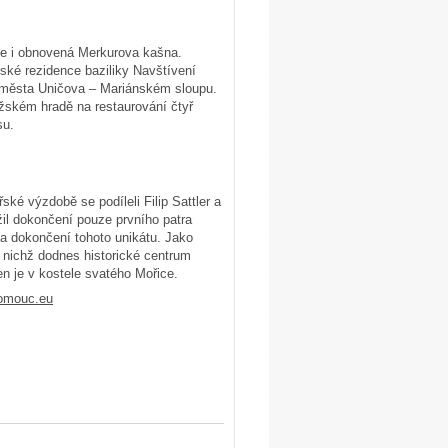
je i obnovená Merkurova kašna.
ské rezidence baziliky Navštívení
 města Uničova – Mariánském sloupu.
žském hradě na restaurování čtyř
su.
ké výzdobě se podíleli Filip Sattler a
žil dokončení pouze prvního patra
na dokončení tohoto unikátu. Jako
z nichž dodnes historické centrum
en je v kostele svatého Mořice.
lomouc.eu