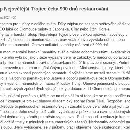
p Nejsvětější Trojice čeká 990 dnů restaurování
na 2024 (čt)
netem pro turisty z celého světa. Díky zápisu na seznam světového dědictv
 láká do Olomouce turisty z Japonska, Číny nebo Jižní Koreje.
ntální barokní Sloup Nejsvětější Tojice prošel velkou opravou naposledy v
001. Z posledních monitorovacích zpráv však znovu vyvstala nutnost jeho
lého restaurování. Oprava unikátní památky má trvat až 990 dní.
u monumentální barokní památky svěřilo město odbornému týmu akademické
, kterého vybralo jako vítěze vypsané veřejné zakázky. S náročnou opravou z
nty Horního náměstí stráví s přestávkami téměř tři stavební sezony. „Podmín
ce provede restaurátor s příslušným povolením Ministerstva kultury, který m
ou a komplexností podobných památek. K výběru jsme museli stanovit i širší 
íci z Národního památkového ústavu a odboru památkové péče Olomouckého k
y investiční náměstek primátora Miloslav Tichý. Obnova jedinečného sloupu 
t z celkových způsobilých výdajů pokryje dotace z ITI Olomoucké aglomerac
ce je unikátní památkou, těším se na ni a vážím si toho, že se mohu podílet na 
ce,“ komentuje projekt obnovy akademický sochař René Tikal. Rozpočet jeho
 „Nebude to jednoduché, restaurátorských zásahů bude celá řada a jakých, t
,“ popisuje. Jeho úvahy totiž zatím vycházejí z průzkumu a návrhu odborných 
před dvěma lety záměr pro město vypracoval. Podle posudku vykazuje kame
y či dožilé tmely z minulých restaurátorských zásahů. Nedostatky odborníci na
 sloupu. „Není vyloučené, že v průběhu prací objevíme nové skutečnosti, kter