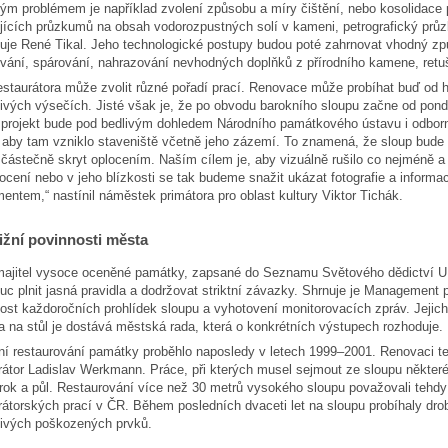
ým problémem je například zvolení způsobu a míry čištění, nebo kosolidace
jících průzkumů na obsah vodorozpustných solí v kameni, petrografický průzk
uje René Tikal. Jeho technologické postupy budou poté zahrnovat vhodný způs
vání, spárování, nahrazování nevhodných doplňků z přírodního kamene, retu
staurátora může zvolit různé pořadí prací. Renovace může probíhat buď od h
livých výsečích. Jisté však je, že po obvodu barokního sloupu začne od pond
 projekt bude pod bedlivým dohledem Národního památkového ústavu i odborné 
 aby tam vzniklo staveniště včetně jeho zázemí. To znamená, že sloup bude 
částečně skryt oplocením. Naším cílem je, aby vizuálně rušilo co nejméně a
ocení nebo v jeho blízkosti se tak budeme snažit ukázat fotografie a infor
ntem,“ nastínil náměstek primátora pro oblast kultury Viktor Tichák.
ižní povinnosti města
majitel vysoce oceněné památky, zapsané do Seznamu Světového dědictví 
c plnit jasná pravidla a dodržovat striktní závazky. Shrnuje je Management p
ost každoročních prohlídek sloupu a vyhotovení monitorovacích zpráv. Jejic
a na stůl je dostává městská rada, která o konkrétních výstupech rozhoduje.
í restaurování památky proběhlo naposledy v letech 1999–2001. Renovaci t
rátor Ladislav Werkmann. Práce, při kterých musel sejmout ze sloupu některé
rok a půl. Restaurování více než 30 metrů vysokého sloupu považovali tehdy 
rátorských prací v ČR. Během posledních dvaceti let na sloupu probíhaly dro
livých poškozených prvků.