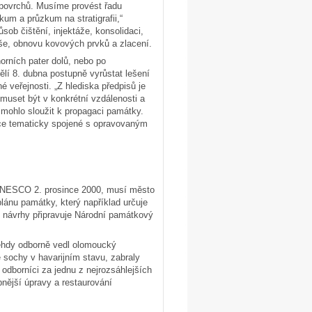
 povrchů. Musíme provést řadu
um a průzkum na stratigrafii,“
ob čištění, injektáže, konsolidaci,
še, obnovu kovových prvků a zlacení.
orních pater dolů, nebo po
ělí 8. dubna postupně vyrůstat lešení
veřejnosti. „Z hlediska předpisů je
muset být v konkrétní vzdálenosti a
 mohlo sloužit k propagaci památky.
mace tematicky spojené s opravovaným
UNESCO 2. prosince 2000, musí město
lánu památky, který například určuje
h návrhy připravuje Národní památkový
ehdy odborně vedl olomoucký
 sochy v havarijním stavu, zabraly
odborníci za jednu z nejrozsáhlejších
bnější úpravy a restaurování