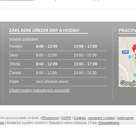
ZÁKLADNÍ ÚŘEDNÍ DNY A HODINY
PRACOV
(včetně pokladen)
Pondělí:
8:00 – 12:00
13:00 – 17:00
Úterý:
8:00 – 12:00
13:00 – 15:30
Středa:
8:00 – 12:00
13:00 – 17:00
Čtvrtek:
8:00 – 12:00
13:00 – 15:30
Pátek:
není úředním dnem
Úřední hodiny jednotlivých pracovišť
lením provozovatele stránek
|
Přístupnost
|
GDPR
|
Cookies
,
nastavení cookies
|
webmaster
via
| Redakční systém: cmsOl
© Statutární město Olomouc | Foto:
Depositphotos