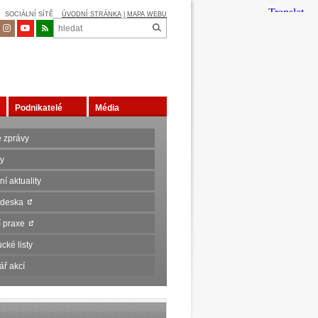
SOCIÁLNÍ SÍTĚ
ÚVODNÍ STRÁNKA
|
MAPA WEBU
Podnikatelé
Média
é zprávy
ty
í aktuality
 deska
ní praxe
cké listy
ář akcí