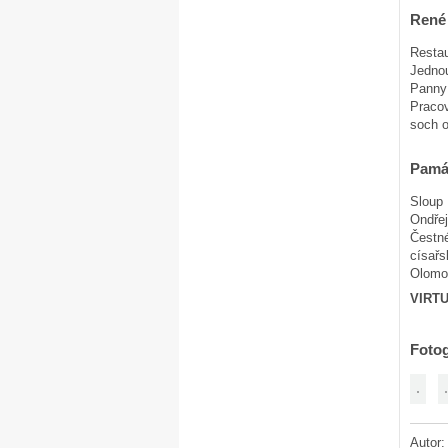
René 
Restau
Jednou
Panny 
Pracov
soch o
Pamá
Sloup 
Ondřej
Čestné
císařs
Olomou
VIRT
Fotog
Autor