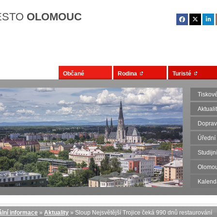
Přejít na hlavní obsah
ĚSTO
OLOMOUC
Občané
Rodina
Turisté
Tiskov
Aktuali
Dopravn
Úřední
Studij
Olomou
Kalend
lní informace
»
Aktuality
» Sloup Nejsvětější Trojice čeká 990 dnů restaurování