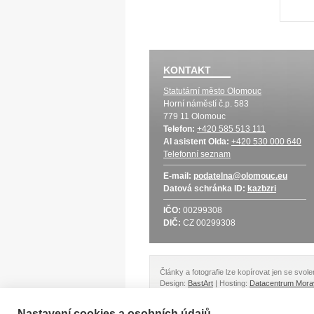
KONTAKT
Statutární město Olomouc
Horní náměstí č.p. 583
779 11 Olomouc
Telefon:
+420 585 513 111
AI asistent Olda:
+420 530 000 640
Telefonní seznam
E-mail:
podatelna@olomouc.eu
Datová schránka
ID:
kazbzri
IČO:
00299308
DIČ:
CZ 00299308
Články a fotografie lze kopírovat jen se svo
Design:
BastArt
| Hosting:
Datacentrum Mora
Nastavení cookies a osobních údajů