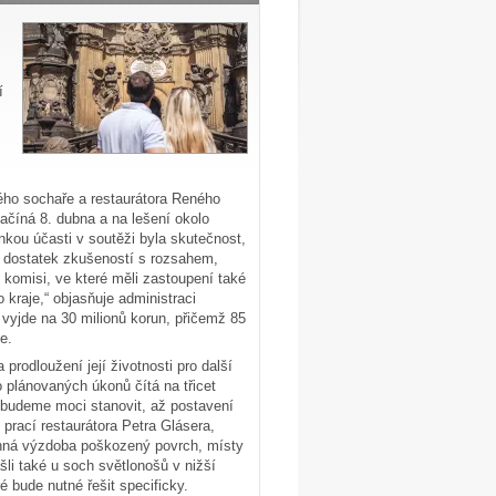
í
ho sochaře a restaurátora Reného
ačíná 8. dubna a na lešení okolo
kou účasti v soutěži byla skutečnost,
á dostatek zkušeností s rozsahem,
komisi, ve které měli zastoupení také
raje,“ objasňuje administraci
vyjde na 30 milionů korun, přičemž 85
e.
prodloužení její životnosti pro další
 plánovaných úkonů čítá na třicet
o budeme moci stanovit, až postavení
prací restaurátora Petra Glásera,
nná výzdoba poškozený povrch, místy
šli také u soch světlonošů v nižší
é bude nutné řešit specificky.