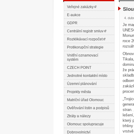
Veřejné zakázky
Slou
E-aukce
4. dub
GDPR
Je mag
UNESCO
Centrální registr smluv
Monume
Rozklikávací rozpočet
roce 2
rozsáh
Protikorupční strategie
Obnov
Vnitřní oznamovací
Tikala
systém
domina
CZECH POINT
že prá
skladb
Jednotné kontaktní místo
odborn
Územní plánování
zakázk
procen
Projekty města
„Troji
Matriční úřad Olomouc
genera
Ověřování listin a podpisů
stran.
lešení
Ztráty a nálezy
který 
Olomouc spolupracuje
trhlin
vrstvě
Dobrovolnictví