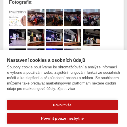
Fotografie:
Nastavení cookies a osobních údajů
Soubory cookie používáme ke shromažďování a analýze informací
o výkonu a používání webu, zajištění fungování funkcí ze sociálních
Autor:
Pavel Snášel
|
Poslední úprava:
médií a ke zlepšení a přizpůsobení obsahu a reklam. Se souhlasem
24. října 2022 (po)
můžeme také předávat marketingovým platformám některé osobní
údaje pro marketingové účely.
Zjistit více
Povolit vše
Zobrazit verzi pro počítač
Potřebujete poradit?
Zeptejte se n
Povolit pouze nezbytné
Články a fotografie lze kopírovat jen se svolením provozovatele
vývoj
|
správa obsahu
| design:
Rency