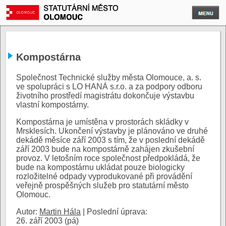
Kompostárna
Společnost Technické služby města Olomouce, a. s.
ve spolupráci s LO HANÁ s.r.o. a za podpory odboru
životního prostředí magistrátu dokončuje výstavbu
vlastní kompostárny.
Kompostárna je umístěna v prostorách skládky v
Mrsklesích. Ukončení výstavby je plánováno ve druhé
dekádě měsíce září 2003 s tím, že v poslední dekádě
září 2003 bude na kompostárně zahájen zkušební
provoz. V letošním roce společnost předpokládá, že
bude na kompostárnu ukládat pouze biologicky
rozložitelné odpady vyprodukované při provádění
veřejně prospěšných služeb pro statutární město
Olomouc.
Autor:
Martin Hála
|
Poslední úprava:
26. září 2003 (pá)