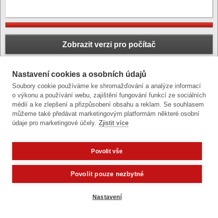
Zobrazit verzi pro počítač
Články a fotografie lze kopírovat jen se svolením provozovatele
vývoj
|
správa obsahu
| design:
Rency
Nastavení cookies a osobních údajů
přístupnost
|
gdpr
|
cookies
,
nastavení cookies
Soubory cookie používáme ke shromažďování a analýze informací
© statutární město Olomouc
o výkonu a používání webu, zajištění fungování funkcí ze sociálních
médií a ke zlepšení a přizpůsobení obsahu a reklam. Se souhlasem
můžeme také předávat marketingovým platformám některé osobní
údaje pro marketingové účely.
Zjistit více
Povolit vše
Potřebujete poradit?
Zep
Povolit pouze nezbytné
Nastavení