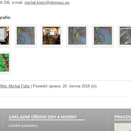
8 206; e-mail:
michal.krejci@olomouc.eu
rafie:
:
Mgr. Michal Folta
|
Poslední úprava: 20. června 2018 (st)
ZÁKLADNÍ ÚŘEDNÍ DNY A HODINY
PRACOV
(včetně pokladen)