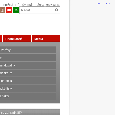
SOCIÁLNÍ SÍTĚ
ÚVODNÍ STRÁNKA
|
MAPA WEBU
Podnikatelé
Média
é zprávy
ty
í aktuality
 deska
ní praxe
cké listy
ář akcí
a se zahrádkáři?