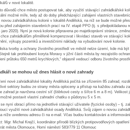
kářů v nové lokalitě.
to důvodů chce město postupovat tak, aby využití stávající zahrádkářské k
lní možné míře, tedy až do doby předcházející zahájení vlastních stavební
it novou zahrádkářskou kolonii v lokalitě Andělská, na níž se bude možné př
ou před zahájením stavebních prací na IV. etapě PPO (tj. s předpokládanou 
 jaro 2020). Nyní je nová kolonie připravena po majetkoprávní stránce, změna
chce zahrádkářům přiměřeně kompenzovat i likvidaci staveb ve stávající kolon
nění, výkupy pozemků a investičními náklady na vybudování nové kolonie.
diska tvorby a ochrany životního prostředí ve městě nelze území, kde má být č
 Stejně tak prohloubení koryta Moravy v jižní části města by nezajistilo ochra
ení průtoku 650 metrů krychlových,“ objasnil vedoucí odboru životního prostř
dkáři se mohou už dnes hlásit o nové zahrady
ení nové zahrádkářské lokality Andělská počítá se zřízením 85 zahrad, rozdě
livé sektory budou ze strany města oploceny a přístup na každou zahradu za
e zahrad je navržena cestní síť (štěrkové cesty o šířce 6 m a 8 m). Velikost 
 možné postavit vlastní zahradní chatku o půdorysu 5 x 5 m.
se nyní obrací přímo na jednotlivé stávající uživatele (fyzické osoby) – tj. 
oucí využití nové zahrádkářské osady Andělská. Svůj zájem o novou zahrád
a níže uvedenou adresu či na e-mail. Včas budou kontaktováni a informováni 
t: Mgr. Michal Krejčí, koordinátor přírodě blízkých protipovodňových opatření
trát města Olomouce, Horní náměstí 583/779 11 Olomouc