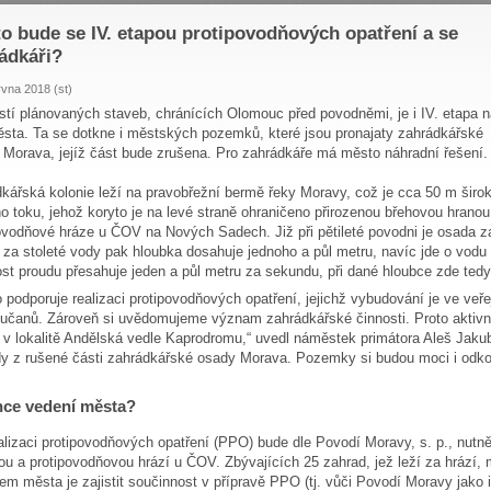
to bude se IV. etapou protipovodňových opatření a se
ádkáři?
rvna 2018 (st)
tí plánovaných staveb, chránících Olomouc před povodněmi, je i IV. etapa n
ěsta. Ta se dotkne i městských pozemků, které jsou pronajaty zahrádkářské
i Morava, jejíž část bude zrušena. Pro zahrádkáře má město náhradní řešení.
kářská kolonie leží na pravobřežní bermě řeky Moravy, což je cca 50 m širo
o toku, jehož koryto je na levé straně ohraničeno přirozenou břehovou hrano
ovodňové hráze u ČOV na Nových Sadech. Již při pětileté povodni je osada 
 za stoleté vody pak hloubka dosahuje jednoho a půl metru, navíc jde o vodu
st proudu přesahuje jeden a půl metru za sekundu, při dané hloubce zde tedy 
 podporuje realizaci protipovodňových opatření, jejichž vybudování je ve ve
čanů. Zároveň si uvědomujeme význam zahrádkářské činnosti. Proto aktivn
i v lokalitě Andělská vedle Kaprodromu,“ uvedl náměstek primátora Aleš Jak
y z rušené části zahrádkářské osady Morava. Pozemky si budou moci i odkoup
hce vedení města?
alizaci protipovodňových opatření (PPO) bude dle Povodí Moravy, s. p., nutně
u a protipovodňovou hrází u ČOV. Zbývajících 25 zahrad, jež leží za hrází,
m města je zajistit součinnost v přípravě PPO (tj. vůči Povodí Moravy jako in