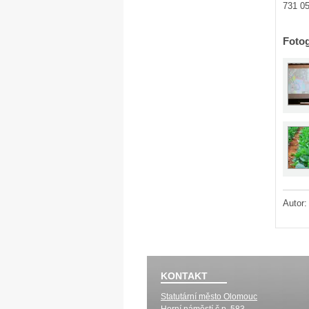
731 05
Fotog
Autor
KONTAKT
Statutární město Olomouc