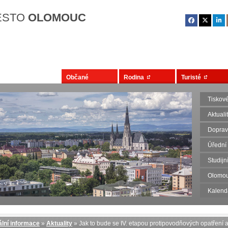
Přejít na hlavní obsah
ĚSTO
OLOMOUC
Občané
Rodina
Turisté
Tiskov
Aktuali
Dopravn
Úřední
Studij
Olomou
Kalend
lní informace
»
Aktuality
» Jak to bude se IV. etapou protipovodňových opatření 