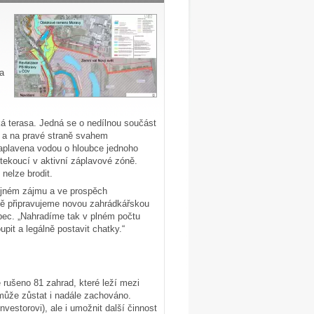
a
ká terasa. Jedná se o nedílnou součást
u a na pravé straně svahem
zaplavena vodou o hloubce jednoho
 tekoucí v aktivní záplavové zóně.
nelze brodit.
řejném zájmu a ve prospěch
ě připravujeme novou zahrádkářskou
ubec. „Nahradíme tak v plném počtu
it a legálně postavit chatky.“
 rušeno 81 zahrad, které leží mezi
 může zůstat i nadále zachováno.
vestorovi), ale i umožnit další činnost