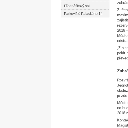
zahrád
Přednáškový sál
Z těch
Parkoviště Palackého 14
maximá
zajist
rezerv
2019 –
Město 
odstra
„Z hle
poldr.
převed
Zahrá
Rozvrž
Jednot
obsluz
je zde
Město 
na bud
2018 n
Kontak
Magis