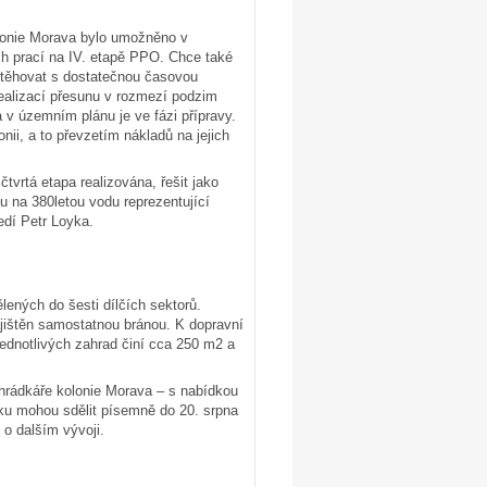
olonie Morava bylo umožněno v
ch prací na IV. etapě PPO. Chce také
estěhovat s dostatečnou časovou
realizací přesunu v rozmezí podzim
 v územním plánu je ve fázi přípravy.
ii, a to převzetím nákladů na jejich
tvrtá etapa realizována, řešit jako
nu na 380letou vodu reprezentující
edí Petr Loyka.
lených do šesti dílčích sektorů.
jištěn samostatnou bránou. K dopravní
jednotlivých zahrad činí cca 250 m2 a
zahrádkáře kolonie Morava – s nabídkou
ku mohou sdělit písemně do 20. srpna
o dalším vývoji.