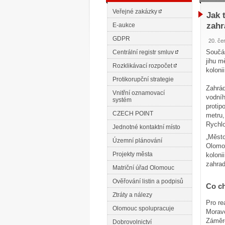
Veřejné zakázky
Jak 
zahr
E-aukce
GDPR
20. če
Součás
Centrální registr smluv
jihu m
Rozklikávací rozpočet
koloni
Protikorupční strategie
Zahrád
Vnitřní oznamovací
vodníh
systém
protip
CZECH POINT
metru,
Rychlo
Jednotné kontaktní místo
„Město
Územní plánování
Olomou
Projekty města
koloni
zahrad
Matriční úřad Olomouc
Ověřování listin a podpisů
Co c
Ztráty a nálezy
Pro re
Olomouc spolupracuje
Moravo
Záměre
Dobrovolnictví