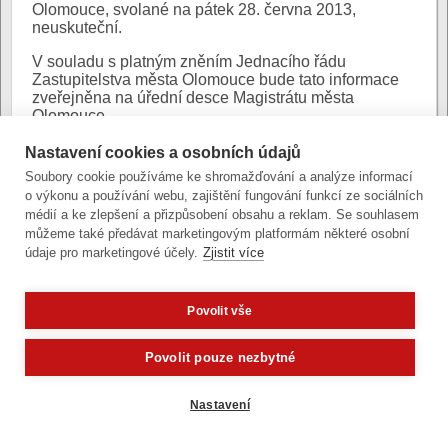
Olomouce, svolané na pátek 28. června 2013,
neuskuteční.
V souladu s platným zněním Jednacího řádu
Zastupitelstva města Olomouce bude tato informace
zveřejněna na úřední desce Magistrátu města
Olomouce.
O náhradním termínu jednání Zastupitelstva města
Nastavení cookies a osobních údajů
Olomouce budeme veřejnost včas informovat.
Soubory cookie používáme ke shromažďování a analýze informací
o výkonu a používání webu, zajištění fungování funkcí ze sociálních
Autor:
Mgr. Radka Štědrá
|
Poslední úprava:
médií a ke zlepšení a přizpůsobení obsahu a reklam. Se souhlasem
26. června 2013 (st)
můžeme také předávat marketingovým platformám některé osobní
údaje pro marketingové účely.
Zjistit více
Povolit vše
Zobrazit verzi pro počítač
Potřebujete poradit?
Zeptejte se našeho asistenta
Povolit pouze nezbytné
Články a fotografie lze kopírovat jen se svolením provozovatele
vývoj
|
správa obsahu
| design:
Rency
Nastavení
přístupnost
|
gdpr
|
cookies
,
nastavení cookies
© statutární město Olomouc