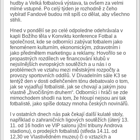
hudby a Velká fotbalová výstava, ta ovšem za velmi
mírné vstupné. Po celý týden je rozhodně z čeho
vybírat! Fandové budou mít spíš co dělat, aby všechno
stihli.
Hned v pondělí se po celé odpoledne odehrávala v
kapli Božího těla v Konviktu konference Fotbal a
společnost, kde se odborníci zabývat fotbalem jako
fenoménem kulturním, ekonomickým, zdravotním i
jako předmětem marketingu a reklamy. Hovořilo se o
propastných rozdílech ve financování klubů v
nejsilnějších evropských soutěžích a u nás i o
problémech ve vztahu mezi městskými rozpočty a
provozy sportovních oddílů. V Divadelním sále K3 se
tentýž den v dosti odlehčeném tónu debatovalo o tom,
jak se vyjadřují fotbalisté, jak se chovají a jakým jsou
vlastně „živočišným druhem“. Odborníci i hráči se zde
mimochodem shodli na tom, že hloupí nejsou ani tak
fotbalisté, jako spíše dotazy mnoha českých novinářů.
I v ostatních dnech nás pak čekají další kulaté stoly,
například o zahraničních ligových soutěžích (úterý 13.
11. od 16 hodin ve VIP salonu jižní tribuny Androva
stadionu), o prodejích fotbalistů (středa 14.11. od
12,30 ve Vlastivědném muzeu) či o vztazích a