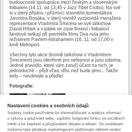
budoucnosti spolupráce mezi českým a slovenským
fotbalem (14.11. od 13,45 v Jazz Tibet Clubu). Na své
si v úterý přijdou i příznivci slavného komentátora
Jaromíra Bosáka, v úterý rovněž vyzpovídá manažera
reprezentace Vladimíra Šmicera ve své talkshow
David Hrbek a v pátek se zase filmoví i fotbaloví
fandové setkají při premiéře filmu Dva nula jeho
režisérem Pavlem Abrahamem (16. 11. od 17,00 v
kině Metropol).
Všechny tyto akce (kromě talkshow s Vladimírem
Šmicerem) jsou otevřené pro veřejnost a jsou zdarma.
Jediné pravidlo, které vám zaručí účast na nich, je
jednoduché – přijít včas, dřív, než bude plno... Takže
tedy – neváhejte a přijďte!
Fotografie:
Nastavení cookies a osobních údajů
Soubory cookie používáme ke shromažďování a analýze informací
o výkonu a používání webu, zajištění fungování funkcí ze sociálních
Autor:
Mgr. Michal Folta
|
Poslední úprava:
médií a ke zlepšení a přizpůsobení obsahu a reklam. Se souhlasem
13. listopadu 2012 (út)
můžeme také předávat marketingovým platformám některé osobní