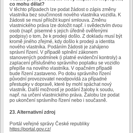
co mohu dělat?
V těchto případech lze podat žádost o zápis změny
vlastníka bez součinnosti nového vlastníka vozidla. K
žádosti se musí přiložit kupní smlouva. Změnu
vlastnického práva lze doložit např. i svědectvím dvou
osob (např. písemné s jejich úředně ověřenými
podpisy) o tom, že k prodeji došlo. Z dokladu musí být
kromě jiného zřejmé, kdy došlo k prodeji a identita
nového vlastníka. Podáním žádosti je zahájeno
správní řízení. V případě splnění zákonem
stanovených podmínek (i platné evidenční kontroly) a
zaplacení příslušného správního poplatku se vozidlo
přepíše na nového vlastníka. V opačném případě
bude řízení zastaveno. Po dobu správního řízení
původní provozovatel neodpovídá za případné
přestupky v dopravě, které by mohl spáchat nový
vlastník. Další možností je podání žaloby k soudu,
např. na určení vlastnického práva. Žalobu lze podat
po ukončení správního řízení nebo i současně.
23. Alternativní zdroj
Portál veřejné správy České republiky
https://portal.gov.cz/