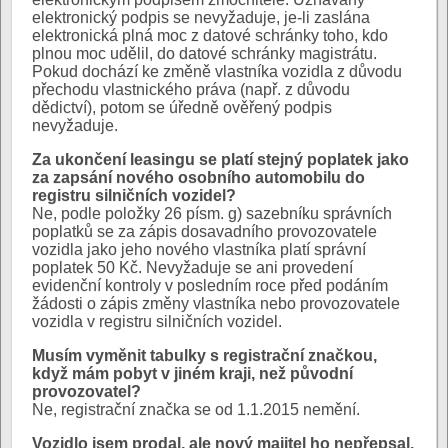
elektronický podpis se nevyžaduje, je-li zaslána
elektronická plná moc z datové schránky toho, kdo
plnou moc udělil, do datové schránky magistrátu.
Pokud dochází ke změně vlastníka vozidla z důvodu
přechodu vlastnického práva (např. z důvodu
dědictví), potom se úředně ověřený podpis
nevyžaduje.
Za ukončení leasingu se platí stejný poplatek jako
za zapsání nového osobního automobilu do
registru silničních vozidel?
Ne, podle položky 26 písm. g) sazebníku správních
poplatků se za zápis dosavadního provozovatele
vozidla jako jeho nového vlastníka platí správní
poplatek 50 Kč. Nevyžaduje se ani provedení
evidenční kontroly v posledním roce před podáním
žádosti o zápis změny vlastníka nebo provozovatele
vozidla v registru silničních vozidel.
Musím vyměnit tabulky s registrační značkou,
když mám pobyt v jiném kraji, než původní
provozovatel?
Ne, registrační značka se od 1.1.2015 nemění.
Vozidlo jsem prodal, ale nový majitel ho nepřepsal,