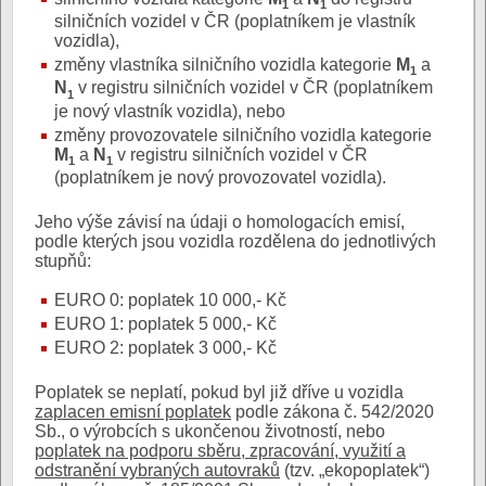
1
1
silničních vozidel v ČR (poplatníkem je vlastník
vozidla),
změny vlastníka silničního vozidla kategorie
M
a
1
N
v registru silničních vozidel v ČR (poplatníkem
1
je nový vlastník vozidla), nebo
změny provozovatele silničního vozidla kategorie
M
a
N
v registru silničních vozidel v ČR
1
1
(poplatníkem je nový provozovatel vozidla).
Jeho výše závisí na údaji o homologacích emisí,
podle kterých jsou vozidla rozdělena do jednotlivých
stupňů:
EURO 0: poplatek 10 000,- Kč
EURO 1: poplatek 5 000,- Kč
EURO 2: poplatek 3 000,- Kč
Poplatek se neplatí, pokud byl již dříve u vozidla
zaplacen emisní poplatek
podle zákona č. 542/2020
Sb., o výrobcích s ukončenou životností, nebo
poplatek na podporu sběru, zpracování, využití a
odstranění vybraných autovraků
(tzv. „ekopoplatek“)