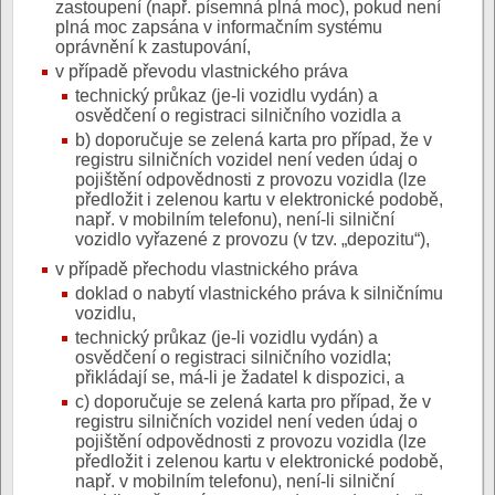
zastoupení (např. písemná plná moc), pokud není
plná moc zapsána v informačním systému
oprávnění k zastupování,
v případě převodu vlastnického práva
technický průkaz (je-li vozidlu vydán) a
osvědčení o registraci silničního vozidla a
b) doporučuje se zelená karta pro případ, že v
registru silničních vozidel není veden údaj o
pojištění odpovědnosti z provozu vozidla (lze
předložit i zelenou kartu v elektronické podobě,
např. v mobilním telefonu), není-li silniční
vozidlo vyřazené z provozu (v tzv. „depozitu“),
v případě přechodu vlastnického práva
doklad o nabytí vlastnického práva k silničnímu
vozidlu,
technický průkaz (je-li vozidlu vydán) a
osvědčení o registraci silničního vozidla;
přikládají se, má-li je žadatel k dispozici, a
c) doporučuje se zelená karta pro případ, že v
registru silničních vozidel není veden údaj o
pojištění odpovědnosti z provozu vozidla (lze
předložit i zelenou kartu v elektronické podobě,
např. v mobilním telefonu), není-li silniční