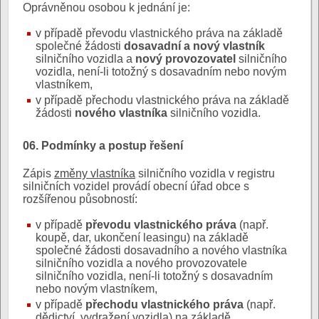
Oprávněnou osobou k jednání je:
v případě převodu vlastnického práva na základě
společné žádosti
dosavadní a nový vlastník
silničního vozidla a
nový provozovatel
silničního
vozidla, není-li totožný s dosavadním nebo novým
vlastníkem,
v případě přechodu vlastnického práva na základě
žádosti
nového vlastníka
silničního vozidla.
06. Podmínky a postup řešení
Zápis
změny vlastníka
silničního vozidla v registru
silničních vozidel provádí obecní úřad obce s
rozšířenou působností:
v případě
převodu vlastnického práva
(např.
koupě, dar, ukončení leasingu) na základě
společné žádosti dosavadního a nového vlastníka
silničního vozidla a nového provozovatele
silničního vozidla, není-li totožný s dosavadním
nebo novým vlastníkem,
v případě
přechodu vlastnického práva
(např.
dědictví, vydražení vozidla) na základě