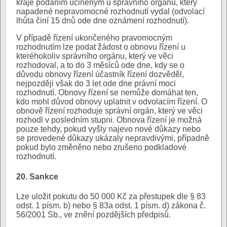
kraje podáním učiněným u správního orgánu, který
napadené nepravomocné rozhodnutí vydal (odvolací
lhůta činí 15 dnů ode dne oznámení rozhodnutí).
V případě řízení ukončeného pravomocným
rozhodnutím lze podat žádost o obnovu řízení u
kteréhokoliv správního orgánu, který ve věci
rozhodoval, a to do 3 měsíců ode dne, kdy se o
důvodu obnovy řízení účastník řízení dozvěděl,
nejpozději však do 3 let ode dne právní moci
rozhodnutí. Obnovy řízení se nemůže domáhat ten,
kdo mohl důvod obnovy uplatnit v odvolacím řízení. O
obnově řízení rozhoduje správní orgán, který ve věci
rozhodl v posledním stupni. Obnova řízení je možná
pouze tehdy, pokud vyšly najevo nové důkazy nebo
se provedené důkazy ukázaly nepravdivými, případně
pokud bylo změněno nebo zrušeno podkladové
rozhodnutí.
20. Sankce
Lze uložit pokutu do 50 000 Kč za přestupek dle § 83
odst. 1 písm. b) nebo § 83a odst. 1 písm. d) zákona č.
56/2001 Sb., ve znění pozdějších předpisů.