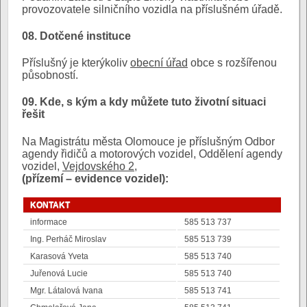
provozovatele silničního vozidla na příslušném úřadě.
08. Dotčené instituce
Příslušný je kterýkoliv
obecní úřad
obce s rozšířenou
působností.
09. Kde, s kým a kdy můžete tuto životní situaci
řešit
Na Magistrátu města Olomouce je příslušným Odbor
agendy řidičů a motorových vozidel, Oddělení agendy
vozidel,
Vejdovského 2
,
(přízemí – evidence vozidel):
KONTAKT
informace
585 513 737
Ing. Perháč Miroslav
585 513 739
Karasová Yveta
585 513 740
Juřenová Lucie
585 513 740
Mgr. Látalová Ivana
585 513 741