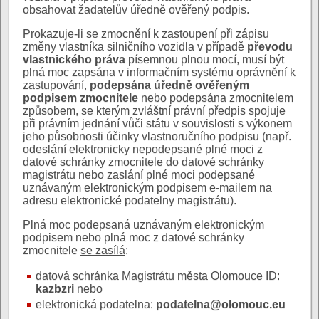
obsahovat žadatelův úředně ověřený podpis.
Prokazuje-li se zmocnění k zastoupení při zápisu
změny vlastníka silničního vozidla v případě
převodu
vlastnického práva
písemnou plnou mocí, musí být
plná moc zapsána v informačním systému oprávnění k
zastupování,
podepsána úředně ověřeným
podpisem zmocnitele
nebo podepsána zmocnitelem
způsobem, se kterým zvláštní právní předpis spojuje
při právním jednání vůči státu v souvislosti s výkonem
jeho působnosti účinky vlastnoručního podpisu (např.
odeslání elektronicky nepodepsané plné moci z
datové schránky zmocnitele do datové schránky
magistrátu nebo zaslání plné moci podepsané
uznávaným elektronickým podpisem e-mailem na
adresu elektronické podatelny magistrátu).
Plná moc podepsaná uznávaným elektronickým
podpisem nebo plná moc z datové schránky
zmocnitele
se zasílá
:
datová schránka Magistrátu města Olomouce ID:
kazbzri
nebo
elektronická podatelna:
podatelna@olomouc.eu