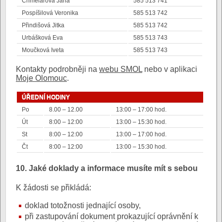
Chmelařová Jana
585 513 741
Pospíšilová Veronika
585 513 742
Přindišová Jitka
585 513 742
Urbášková Eva
585 513 743
Moučková Iveta
585 513 743
Kontakty podrobněji na
webu SMOL
nebo v aplikaci
Moje Olomouc
.
ÚŘEDNÍ HODINY
Po
8.00 – 12.00
13:00 – 17:00 hod.
Út
8:00 – 12:00
13:00 – 15:30 hod.
St
8:00 – 12:00
13:00 – 17:00 hod.
Čt
8:00 – 12:00
13:00 – 15:30 hod.
10. Jaké doklady a informace musíte mít s sebou
K žádosti se přikládá:
doklad totožnosti jednající osoby,
při zastupování dokument prokazující oprávnění k