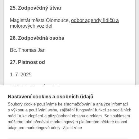
25. Zodpovědný útvar
Magistrát města Olomouce,
odbor agendy řidičů a
motorových vozidel
26. Zodpovědná osoba
Bc. Thomas Jan
27. Platnost od
1. 7. 2025
28. Aktualizováno kdy
Nastavení cookies a osobních údajů
8. 7. 2025
Soubory cookie používáme ke shromažďování a analýze informací
o výkonu a používání webu, zajištění fungování funkcí ze sociálních
29. Platnost do
médií a ke zlepšení a přizpůsobení obsahu a reklam. Se souhlasem
můžeme také předávat marketingovým platformám některé osobní
1. 7. 2025
údaje pro marketingové účely.
Zjistit více