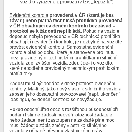
vozidlo vyřazené z provozu (v tzv. „depozitu“).
Evidenční kontrola
provedená v ČR (která je bez
závad) nebo platná technická prohlídka provedená
v ČR obsahující evidenční kontrolu bez závad –
protokol se k žádosti nepřikládá.
Pokud na vozidle
doposud nebyla provedena v ČR technická prohlídka
obsahující i evidenční kontrolu, je nezbytné na vozidle
provést evidenční kontrolu. Samostatná evidenční
kontrola platí po dobu, která je stanovena pro lhůtu
mezi pravidelnými technickými prohlídkami (silniční
vozidla
zde
, zvláštní vozidla
zde
). Jde-li o vozidlo,
které nepodléhá pravidelným technickým prohlídkám,
platí 4 roky.
Žádost musí být podána v době platnosti evidenční
kontroly. Má-li být jako nový vlastník silničního vozidla
zapsán jeho dosavadní provozovatel (např. ukončení
leasingu), evidenční kontrola se nevyžaduje.
Pokud obecní úřad obce s rozšířenou působností při
podání listinné žádosti neověří totožnost žadatele
nebo žadatel není zastoupen na základě plné moci,
musí žádost o zápis změny vlastníka silničního
vozidla v případě převodu vlastnického práva