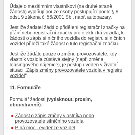
Údaje o mezitímním vlastníkovi (na druhé straně
žádosti) vyplňují pouze osoby postupující podle § 8
odst. 9 zákona č. 56/2001 Sb., např. autobazary.
Jestliže žadatel žádá o přidělení registrační značky na
přání nebo registrační značky pro elektrická vozidla, k
žádosti o zápis silničního vozidla do registru silničních
vozidel přiloží také žádost o tuto registrační značku.
Jestliže žádáte pouze o změnu provozovatele, kdy
vlastník vozidla zůstává stejný (např. změna
leasingového nájemce), je postup uveden v životní
situaci „
Zápis změny provozovatele vozidla v registru
vozidel
“.
11. Formuláře
Formulář žádosti
(vytisknout, prosím,
oboustranně):
Žádost o zápis změny vlastníka nebo
provozovatele silničního vozidla
Plná moc - evidence vozidel