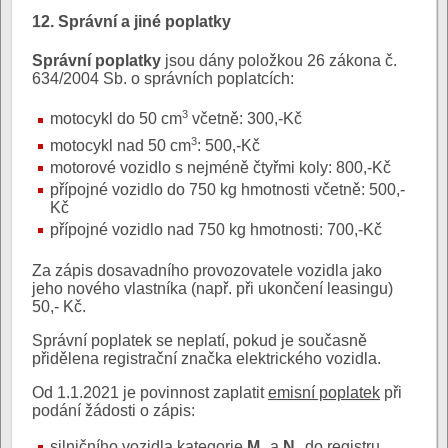
12. Správní a jiné poplatky
Správní poplatky
jsou dány položkou 26 zákona č.
634/2004 Sb. o správních poplatcích:
3
motocykl do 50 cm
včetně: 300,-Kč
3
motocykl nad 50 cm
: 500,-Kč
motorové vozidlo s nejméně čtyřmi koly: 800,-Kč
přípojné vozidlo do 750 kg hmotnosti včetně: 500,-
Kč
přípojné vozidlo nad 750 kg hmotnosti: 700,-Kč
Za zápis dosavadního provozovatele vozidla jako
jeho nového vlastníka (např. při ukončení leasingu)
50,- Kč.
Správní poplatek se neplatí, pokud je současně
přidělena registrační značka elektrického vozidla.
Od 1.1.2021 je povinnost zaplatit
emisní poplatek
při
podání žádosti o zápis:
silničního vozidla kategorie
M
a
N
do registru