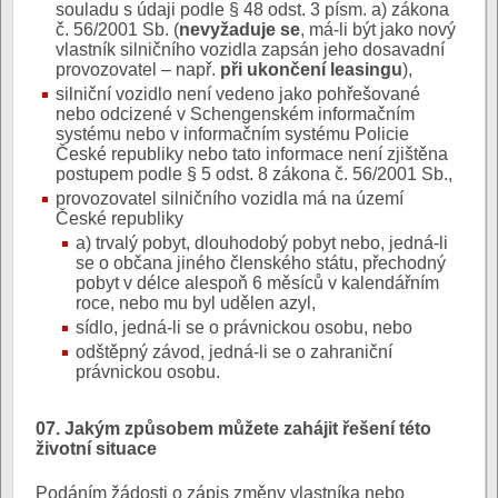
souladu s údaji podle § 48 odst. 3 písm. a) zákona
č. 56/2001 Sb. (
nevyžaduje se
, má-li být jako nový
vlastník silničního vozidla zapsán jeho dosavadní
provozovatel – např.
při ukončení leasingu
),
silniční vozidlo není vedeno jako pohřešované
nebo odcizené v Schengenském informačním
systému nebo v informačním systému Policie
České republiky nebo tato informace není zjištěna
postupem podle § 5 odst. 8 zákona č. 56/2001 Sb.,
provozovatel silničního vozidla má na území
České republiky
a) trvalý pobyt, dlouhodobý pobyt nebo, jedná-li
se o občana jiného členského státu, přechodný
pobyt v délce alespoň 6 měsíců v kalendářním
roce, nebo mu byl udělen azyl,
sídlo, jedná-li se o právnickou osobu, nebo
odštěpný závod, jedná-li se o zahraniční
právnickou osobu.
07. Jakým způsobem můžete zahájit řešení této
životní situace
Podáním žádosti o zápis změny vlastníka nebo