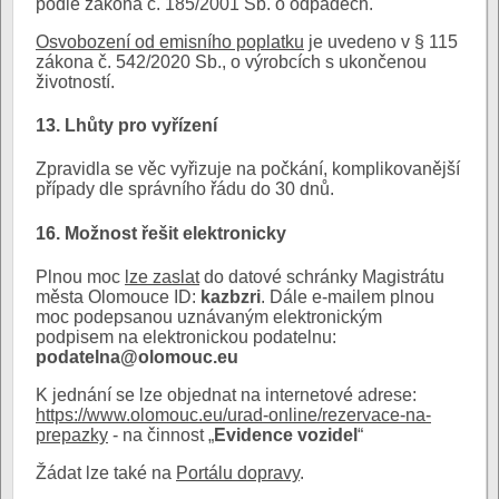
podle zákona č. 185/2001 Sb. o odpadech.
Osvobození od emisního poplatku
je uvedeno v § 115
zákona č. 542/2020 Sb., o výrobcích s ukončenou
životností.
13. Lhůty pro vyřízení
Zpravidla se věc vyřizuje na počkání, komplikovanější
případy dle správního řádu do 30 dnů.
16. Možnost řešit elektronicky
Plnou moc
lze zaslat
do datové schránky Magistrátu
města Olomouce ID:
kazbzri
. Dále e-mailem plnou
moc podepsanou uznávaným elektronickým
podpisem na elektronickou podatelnu:
podatelna@olomouc.eu
K jednání se lze objednat na internetové adrese:
https://www.olomouc.eu/urad-online/rezervace-na-
prepazky
- na činnost „
Evidence vozidel
“
Žádat lze také na
Portálu dopravy
.