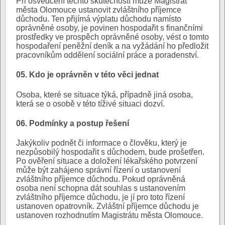
Při osvědčení těchto skutečností může Magistrát
města Olomouce ustanovit zvláštního příjemce
důchodu. Ten přijímá výplatu důchodu namísto
oprávněné osoby, je povinen hospodařit s finančními
prostředky ve prospěch oprávněné osoby, vést o tomto
hospodaření peněžní deník a na vyžádání ho předložit
pracovníkům oddělení sociální práce a poradenství.
05. Kdo je oprávněn v této věci jednat
Osoba, které se situace týká, případně jiná osoba,
která se o osobě v této tíživé situaci dozví.
06. Podmínky a postup řešení
Jakýkoliv podnět či informace o člověku, který je
nezpůsobilý hospodařit s důchodem, bude prošetřen.
Po ověření situace a doložení lékařského potvrzení
může být zahájeno správní řízení o ustanovení
zvláštního příjemce důchodu. Pokud oprávněná
osoba není schopna dát souhlas s ustanovením
zvláštního příjemce důchodu, je jí pro toto řízení
ustanoven opatrovník. Zvláštní příjemce důchodu je
ustanoven rozhodnutím Magistrátu města Olomouce.