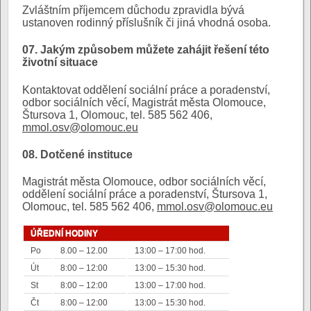
Zvláštním příjemcem důchodu zpravidla bývá
ustanoven rodinný příslušník či jiná vhodná osoba.
07. Jakým způsobem můžete zahájit řešení této
životní situace
Kontaktovat oddělení sociální práce a poradenství,
odbor sociálních věcí, Magistrát města Olomouce,
Štursova 1, Olomouc, tel. 585 562 406,
mmol.osv@olomouc.eu
08. Dotčené instituce
Magistrát města Olomouce, odbor sociálních věcí,
oddělení sociální práce a poradenství, Štursova 1,
Olomouc, tel. 585 562 406,
mmol.osv@olomouc.eu
ÚŘEDNÍ HODINY
Po
8.00 – 12.00
13:00 – 17:00 hod.
Út
8:00 – 12:00
13:00 – 15:30 hod.
St
8:00 – 12:00
13:00 – 17:00 hod.
Čt
8:00 – 12:00
13:00 – 15:30 hod.