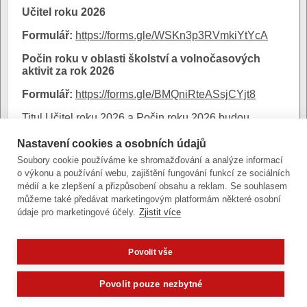
Učitel roku 2026
Formulář:
https://forms.gle/WSKn3p3RVmkiYtYcA
Počin roku v oblasti školství a volnočasových
aktivit za rok 2026
Formulář:
https://forms.gle/BMQniRteASsjCYjt8
Titul Učitel roku 2026 a Počin roku 2026 budou
vyhlášeny a ceny slavnostně předány ve čtvrtek 22. 9.
2026 v Moravském divadle Olomouc.
Nastavení cookies a osobních údajů
Soubory cookie používáme ke shromažďování a analýze informací
Příloha
o výkonu a používání webu, zajištění fungování funkcí ze sociálních
médií a ke zlepšení a přizpůsobení obsahu a reklam. Se souhlasem
Učitel roku 2026 - leták
můžeme také předávat marketingovým platformám některé osobní
údaje pro marketingové účely.
Zjistit více
Povolit vše
Zobrazit verzi pro počítač
Potřebujete poradit?
Zeptejte se n
Povolit pouze nezbytné
Články a fotografie lze kopírovat jen se svolením provozovatele
vývoj
|
správa obsahu
| design:
Rency